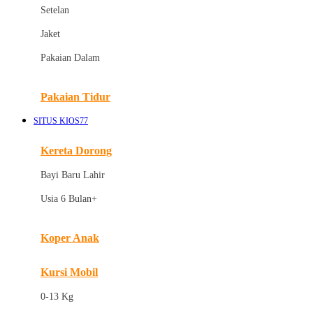
Dae Organics
Setelan
Docare
Jaket
Doona
Pakaian Dalam
Down To Earth
Drew
Pakaian Tidur
Dr. Brown's
SITUS KIOS77
E
Kereta Dorong
ELC
Bayi Baru Lahir
Ergobaby
Usia 6 Bulan+
Expert Care
Koper Anak
Ezyroller
Kursi Mobil
F
0-13 Kg
Felt So Sweet