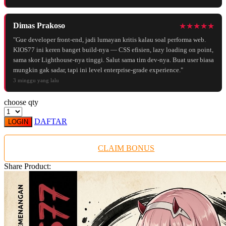
Dimas Prakoso
★★★★★
"Gue developer front-end, jadi lumayan kritis kalau soal performa web.
KIOS77 ini keren banget build-nya — CSS efisien, lazy loading on point,
sama skor Lighthouse-nya tinggi. Salut sama tim dev-nya. Buat user biasa
mungkin gak sadar, tapi ini level enterprise-grade experience."
3 minggu yang lalu
choose qty
DAFTAR
LOGIN
CLAIM BONUS
Share Product: