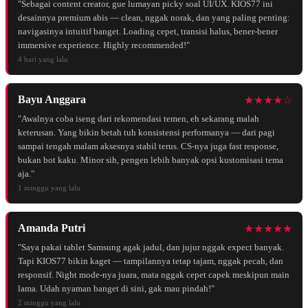
"Sebagai content creator, gue lumayan picky soal UI/UX. KIOS77 ini
Xootz
desainnya premium abis — clean, nggak norak, dan yang paling penting:
navigasinya intuitif banget. Loading cepet, transisi halus, bener-bener
Y
immersive experience. Highly recommended!"
4 hari yang lalu
Yamatoya
Z
Bayu Anggara
★★★★☆
"Awalnya coba iseng dari rekomendasi temen, eh sekarang malah
Zaxy
keterusan. Yang bikin betah tuh konsistensi performanya — dari pagi
Zoggs
sampai tengah malam aksesnya stabil terus. CS-nya juga fast response,
bukan bot kaku. Minor sih, pengen lebih banyak opsi kustomisasi tema
aja."
0-9
1 minggu yang lalu
4Moms
59S
Amanda Putri
★★★★★
"Saya pakai tablet Samsung agak jadul, dan jujur nggak expect banyak.
Tapi KIOS77 bikin kaget — tampilannya tetap tajam, nggak pecah, dan
responsif. Night mode-nya juara, mata nggak cepet capek meskipun main
lama. Udah nyaman banget di sini, gak mau pindah!"
2 minggu yang lalu