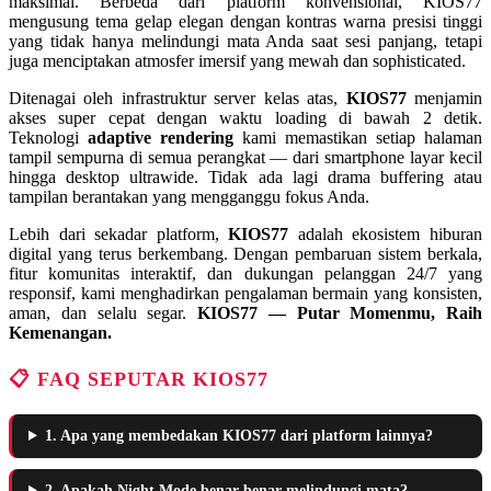
maksimal. Berbeda dari platform konvensional, KIOS77
Squishmallows
mengusung tema gelap elegan dengan kontras warna presisi tinggi
Starbooks
yang tidak hanya melindungi mata Anda saat sesi panjang, tetapi
juga menciptakan atmosfer imersif yang mewah dan sophisticated.
Stick-O
Ditenagai oleh infrastruktur server kelas atas,
KIOS77
menjamin
Stokke
akses super cepat dengan waktu loading di bawah 2 detik.
Teknologi
adaptive rendering
kami memastikan setiap halaman
Sudocrem
tampil sempurna di semua perangkat — dari smartphone layar kecil
hingga desktop ultrawide. Tidak ada lagi drama buffering atau
Sumimo
tampilan berantakan yang mengganggu fokus Anda.
Sunnylife
Lebih dari sekadar platform,
KIOS77
adalah ekosistem hiburan
digital yang terus berkembang. Dengan pembaruan sistem berkala,
Sun-Staches
fitur komunitas interaktif, dan dukungan pelanggan 24/7 yang
responsif, kami menghadirkan pengalaman bermain yang konsisten,
Swimava
aman, dan selalu segar.
KIOS77 — Putar Momenmu, Raih
Kemenangan.
T
📋 FAQ SEPUTAR KIOS77
Tommee Tippee
Trunki
1. Apa yang membedakan KIOS77 dari platform lainnya?
Tutti Bambini
2. Apakah Night Mode benar-benar melindungi mata?