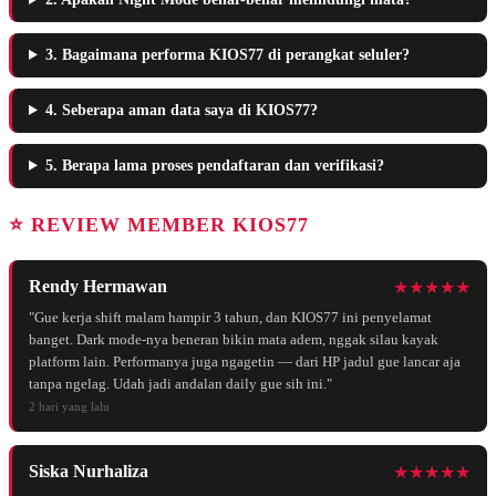
Twistshake
TY Toys
3. Bagaimana performa KIOS77 di perangkat seluler?
U
4. Seberapa aman data saya di KIOS77?
5. Berapa lama proses pendaftaran dan verifikasi?
V
⭐ REVIEW MEMBER KIOS77
Veja
Vitaflow
Rendy Hermawan
★★★★★
Vtech
"Gue kerja shift malam hampir 3 tahun, dan KIOS77 ini penyelamat
banget. Dark mode-nya beneran bikin mata adem, nggak silau kayak
W
platform lain. Performanya juga ngagetin — dari HP jadul gue lancar aja
tanpa ngelag. Udah jadi andalan daily gue sih ini."
Waterland
2 hari yang lalu
Wellness
Siska Nurhaliza
★★★★★
X