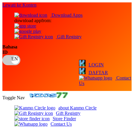
Lewati ke Konten
Download Apps
download appfrom:
Gift Registry
Bahasa
ID
LOGIN
DAFTAR
Contact
Us
Toggle Nav
about Kanmo Circle
Gift Registry
Store Finder
Contact Us