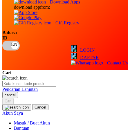
Download Apps
download appfrom:
Oh Ma Grain
Okiedog
Gift Registry
P
Bahasa
ID
Peachy
LOGIN
Phil & Ted's
DAFTAR
Philips Avent
Contact Us
Pigeon
Cari
Playgro
Pencarian Lanjutan
Poled Global
cancel
Cari
Ponycycle
Cancel
Puma
Akun Saya
Pureats
Masuk / Buat Akun
Bantuan