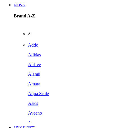
KIOS77
Brand A-Z
A
Addo
Adidas
Airfree
Alamii
Amara
Aqua Scale
Asics
Aveeno
Awan
LINK KIOS77