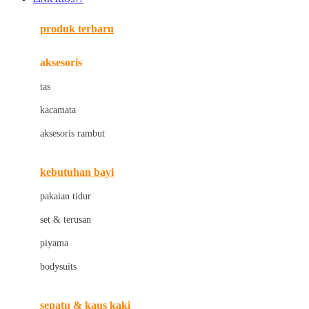
Azetabio
produk terbaru
B
aksesoris
Baabaasheepz
tas
Babiators
kacamata
Baby Dove
aksesoris rambut
Baby Jogger
Baby Rovega
kebutuhan bayi
Babybee
pakaian tidur
Banana Boat
set & terusan
Banz
piyama
Barbie
bodysuits
Beaba
Beauty Barn
sepatu & kaus kaki