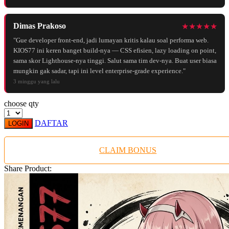
Dimas Prakoso
★★★★★
"Gue developer front-end, jadi lumayan kritis kalau soal performa web.
KIOS77 ini keren banget build-nya — CSS efisien, lazy loading on point,
sama skor Lighthouse-nya tinggi. Salut sama tim dev-nya. Buat user biasa
mungkin gak sadar, tapi ini level enterprise-grade experience."
3 minggu yang lalu
choose qty
DAFTAR
LOGIN
CLAIM BONUS
Share Product: