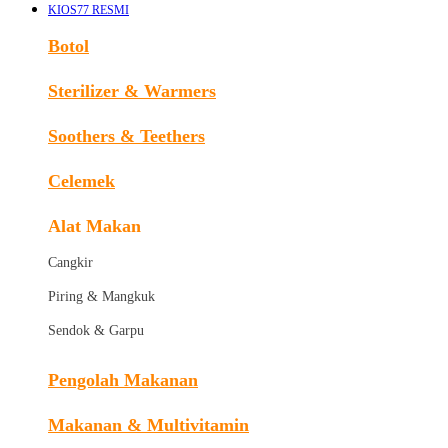
KIOS77 RESMI
Botol
Sterilizer & Warmers
Soothers & Teethers
Celemek
Alat Makan
Cangkir
Piring & Mangkuk
Sendok & Garpu
Pengolah Makanan
Makanan & Multivitamin