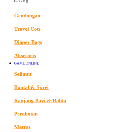
0-36 Kg
Gendongan
Travel Cots
Diaper Bags
Aksesoris
GAME ONLINE
Selimut
Bantal & Sprei
Ranjang Bayi & Balita
Perabotan
Matras