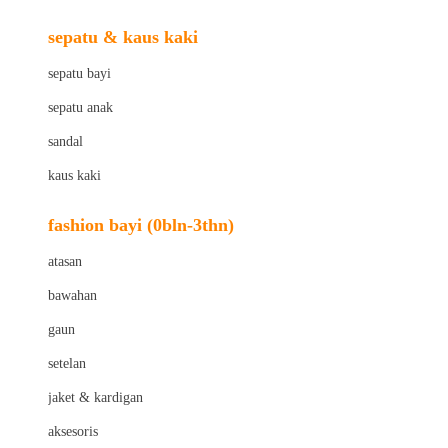
sepatu & kaus kaki
sepatu bayi
sepatu anak
sandal
kaus kaki
fashion bayi (0bln-3thn)
atasan
bawahan
gaun
setelan
jaket & kardigan
aksesoris