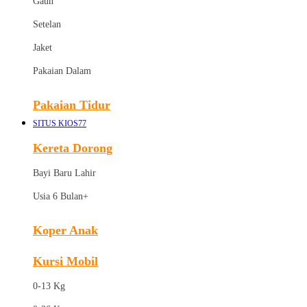
Gaun
Setelan
Jaket
Pakaian Dalam
Pakaian Tidur
SITUS KIOS77
Kereta Dorong
Bayi Baru Lahir
Usia 6 Bulan+
Koper Anak
Kursi Mobil
0-13 Kg