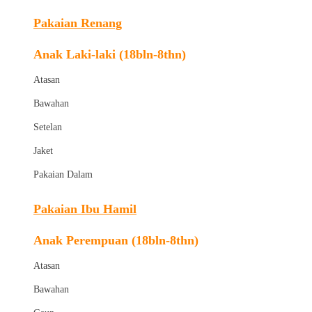
Pakaian Renang
Anak Laki-laki (18bln-8thn)
Atasan
Bawahan
Setelan
Jaket
Pakaian Dalam
Pakaian Ibu Hamil
Anak Perempuan (18bln-8thn)
Atasan
Bawahan