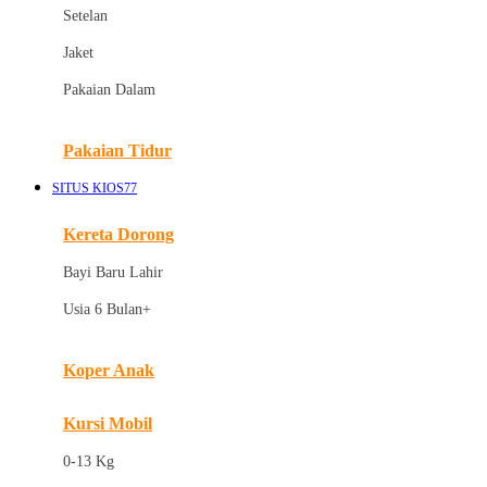
Dae Organics
Setelan
Docare
Jaket
Doona
Pakaian Dalam
Down To Earth
Drew
Pakaian Tidur
Dr. Brown's
SITUS KIOS77
E
Kereta Dorong
ELC
Bayi Baru Lahir
Ergobaby
Usia 6 Bulan+
Expert Care
Koper Anak
Ezyroller
Kursi Mobil
F
0-13 Kg
Felt So Sweet