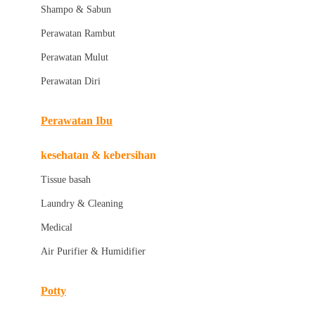
London Taxi
Shampo & Sabun
Love To Dream
Perawatan Rambut
Perawatan Mulut
M
Perawatan Diri
Magformers
Mama's Choice
Perawatan Ibu
Mamas&Papas
kesehatan & kebersihan
Mamaway
Tissue basah
Maxi Cosi
Laundry & Cleaning
Megabloks
Medical
Micro
Air Purifier & Humidifier
MiDeer
Mimi & Lula
Potty
Mini Monkey