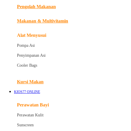
Pengolah Makanan
Joolz
Jujube
Makanan & Multivitamin
K
Alat Menyusui
Kiddycuts
Pompa Asi
Kumon
Penyimpanan Asi
L
Cooler Bags
Leapfrog
Kursi Makan
Leclerc
KIOS77 ONLINE
Lee Vierra
Lillebaby
Perawatan Bayi
Little Bird Told Me
Perawatan Kulit
Little Miss Janis
Sunscreen