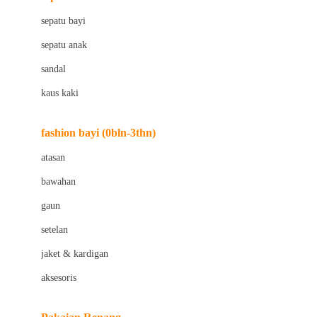
Bio Oil
sepatu bayi
Biolane
sepatu anak
Bite Fighters
sandal
Bizzi Growin
kaus kaki
Blackmores
fashion bayi (0bln-3thn)
Blooming Marvellous
atasan
Bonnels
bawahan
Bravado
gaun
Bruder
setelan
Brush Baby
jaket & kardigan
Buds Organics
aksesoris
Bugaboo
Buggygear