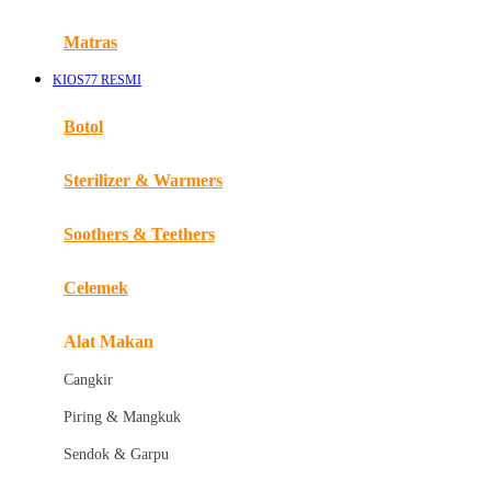
Happy Tummy
Hauck
Matras
Havaianas
KIOS77 RESMI
Hegen
Botol
Hot Wheels
Sterilizer & Warmers
Hybrid
Soothers & Teethers
I
Inlacta DHA
Celemek
Interlac
Alat Makan
Ivenet
Cangkir
J
Piring & Mangkuk
Jack N Jill
Sendok & Garpu
Joie