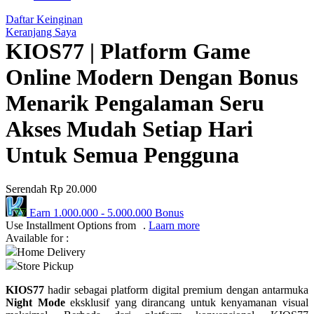
Q
Daftar Keinginan
Keranjang Saya
QV Baby
KIOS77 | Platform Game
R
Online Modern Dengan Bonus
Real Shades
Menarik Pengalaman Seru
Red Castle
Akses Mudah Setiap Hari
Ribbon Madness
Untuk Semua Pengguna
S
Serendah
Rp 20.000
Sebamed
Earn
1.000.000
-
5.000.000
Bonus
Silver Cross
Use Installment Options from
.
Laarn more
Available for :
Simply Idea
Home Delivery
Store Pickup
Skip Hop
KIOS77
hadir sebagai platform digital premium dengan antarmuka
Spectra
Night Mode
eksklusif yang dirancang untuk kenyamanan visual