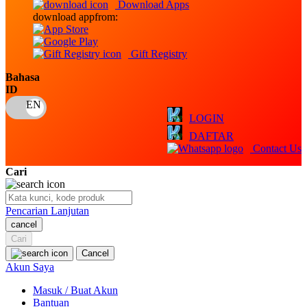
Download Apps
download appfrom:
Oh Ma Grain
Okiedog
Gift Registry
P
Bahasa
ID
Peachy
LOGIN
Phil & Ted's
DAFTAR
Philips Avent
Contact Us
Pigeon
Cari
Playgro
Pencarian Lanjutan
Poled Global
cancel
Cari
Ponycycle
Cancel
Puma
Akun Saya
Pureats
Masuk / Buat Akun
Bantuan