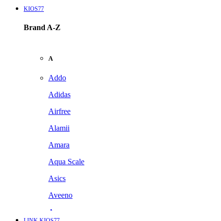
KIOS77
Brand A-Z
A
Addo
Adidas
Airfree
Alamii
Amara
Aqua Scale
Asics
Aveeno
Awan
LINK KIOS77