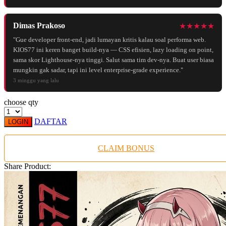
Dimas Prakoso
★★★★★
"Gue developer front-end, jadi lumayan kritis kalau soal performa web.
KIOS77 ini keren banget build-nya — CSS efisien, lazy loading on point,
sama skor Lighthouse-nya tinggi. Salut sama tim dev-nya. Buat user biasa
mungkin gak sadar, tapi ini level enterprise-grade experience."
3 minggu yang lalu
choose qty
DAFTAR
LOGIN
CLAIM BONUS
Share Product: