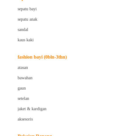
Bio Oil
sepatu bayi
Biolane
sepatu anak
Bite Fighters
sandal
Bizzi Growin
kaus kaki
Blackmores
fashion bayi (0bln-3thn)
Blooming Marvellous
atasan
Bonnels
bawahan
Bravado
gaun
Bruder
setelan
Brush Baby
jaket & kardigan
Buds Organics
aksesoris
Bugaboo
Buggygear