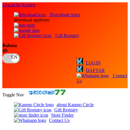
Lewati ke Konten
Download Apps
download appfrom:
Gift Registry
Bahasa
ID
LOGIN
DAFTAR
Contact
Us
Toggle Nav
about Kanmo Circle
Gift Registry
Store Finder
Contact Us