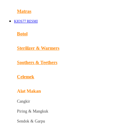
Happy Tummy
Hauck
Matras
Havaianas
KIOS77 RESMI
Hegen
Botol
Hot Wheels
Sterilizer & Warmers
Hybrid
Soothers & Teethers
I
Inlacta DHA
Celemek
Interlac
Alat Makan
Ivenet
Cangkir
J
Piring & Mangkuk
Jack N Jill
Sendok & Garpu
Joie