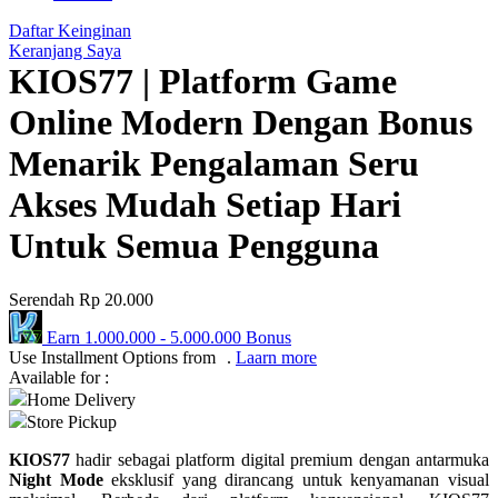
Q
Daftar Keinginan
Keranjang Saya
QV Baby
KIOS77 | Platform Game
R
Online Modern Dengan Bonus
Real Shades
Menarik Pengalaman Seru
Red Castle
Akses Mudah Setiap Hari
Ribbon Madness
Untuk Semua Pengguna
S
Serendah
Rp 20.000
Sebamed
Earn
1.000.000
-
5.000.000
Bonus
Silver Cross
Use Installment Options from
.
Laarn more
Available for :
Simply Idea
Home Delivery
Store Pickup
Skip Hop
KIOS77
hadir sebagai platform digital premium dengan antarmuka
Spectra
Night Mode
eksklusif yang dirancang untuk kenyamanan visual