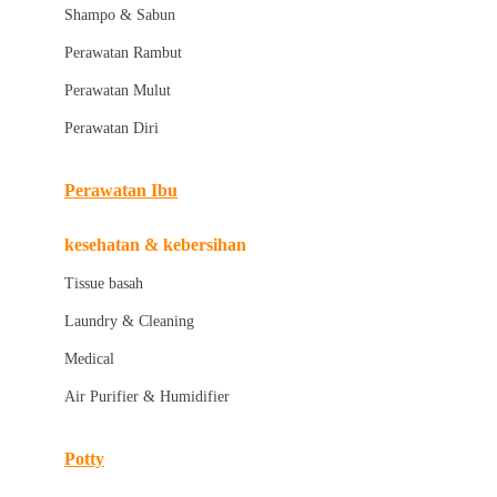
London Taxi
Shampo & Sabun
Love To Dream
Perawatan Rambut
Perawatan Mulut
M
Perawatan Diri
Magformers
Mama's Choice
Perawatan Ibu
Mamas&Papas
kesehatan & kebersihan
Mamaway
Tissue basah
Maxi Cosi
Laundry & Cleaning
Megabloks
Medical
Micro
Air Purifier & Humidifier
MiDeer
Mimi & Lula
Potty
Mini Monkey