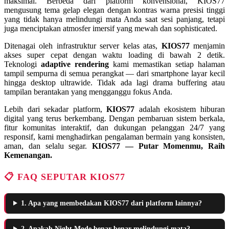
maksimal. Berbeda dari platform konvensional, KIOS77
Squishmallows
mengusung tema gelap elegan dengan kontras warna presisi tinggi
Starbooks
yang tidak hanya melindungi mata Anda saat sesi panjang, tetapi
juga menciptakan atmosfer imersif yang mewah dan sophisticated.
Stick-O
Ditenagai oleh infrastruktur server kelas atas,
KIOS77
menjamin
Stokke
akses super cepat dengan waktu loading di bawah 2 detik.
Teknologi
adaptive rendering
kami memastikan setiap halaman
Sudocrem
tampil sempurna di semua perangkat — dari smartphone layar kecil
hingga desktop ultrawide. Tidak ada lagi drama buffering atau
Sumimo
tampilan berantakan yang mengganggu fokus Anda.
Sunnylife
Lebih dari sekadar platform,
KIOS77
adalah ekosistem hiburan
digital yang terus berkembang. Dengan pembaruan sistem berkala,
Sun-Staches
fitur komunitas interaktif, dan dukungan pelanggan 24/7 yang
responsif, kami menghadirkan pengalaman bermain yang konsisten,
Swimava
aman, dan selalu segar.
KIOS77 — Putar Momenmu, Raih
Kemenangan.
T
📋 FAQ SEPUTAR KIOS77
Tommee Tippee
Trunki
1. Apa yang membedakan KIOS77 dari platform lainnya?
Tutti Bambini
2. Apakah Night Mode benar-benar melindungi mata?