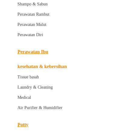
London Taxi
Shampo & Sabun
Love To Dream
Perawatan Rambut
Perawatan Mulut
M
Perawatan Diri
Magformers
Mama's Choice
Perawatan Ibu
Mamas&Papas
kesehatan & kebersihan
Mamaway
Tissue basah
Maxi Cosi
Laundry & Cleaning
Megabloks
Medical
Micro
Air Purifier & Humidifier
MiDeer
Mimi & Lula
Potty
Mini Monkey