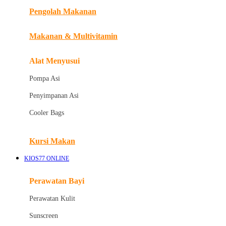
Pengolah Makanan
Joolz
Jujube
Makanan & Multivitamin
K
Alat Menyusui
Kiddycuts
Pompa Asi
Kumon
Penyimpanan Asi
L
Cooler Bags
Leapfrog
Kursi Makan
Leclerc
KIOS77 ONLINE
Lee Vierra
Lillebaby
Perawatan Bayi
Little Bird Told Me
Perawatan Kulit
Little Miss Janis
Sunscreen