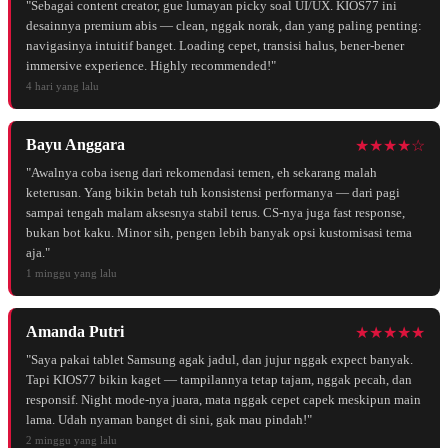
"Sebagai content creator, gue lumayan picky soal UI/UX. KIOS77 ini
Xootz
desainnya premium abis — clean, nggak norak, dan yang paling penting:
navigasinya intuitif banget. Loading cepet, transisi halus, bener-bener
Y
immersive experience. Highly recommended!"
4 hari yang lalu
Yamatoya
Z
Bayu Anggara
★★★★☆
"Awalnya coba iseng dari rekomendasi temen, eh sekarang malah
Zaxy
keterusan. Yang bikin betah tuh konsistensi performanya — dari pagi
Zoggs
sampai tengah malam aksesnya stabil terus. CS-nya juga fast response,
bukan bot kaku. Minor sih, pengen lebih banyak opsi kustomisasi tema
aja."
0-9
1 minggu yang lalu
4Moms
59S
Amanda Putri
★★★★★
"Saya pakai tablet Samsung agak jadul, dan jujur nggak expect banyak.
Tapi KIOS77 bikin kaget — tampilannya tetap tajam, nggak pecah, dan
responsif. Night mode-nya juara, mata nggak cepet capek meskipun main
lama. Udah nyaman banget di sini, gak mau pindah!"
2 minggu yang lalu