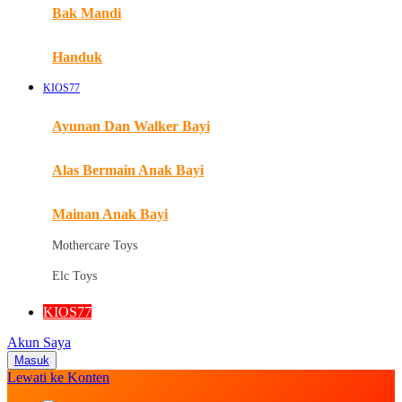
Moby
Bak Mandi
Momami
Handuk
Mothercare
KIOS77
Mustela
Ayunan Dan Walker Bayi
My Buddy Tag
My K
Alas Bermain Anak Bayi
N
Mainan Anak Bayi
Naif
Mothercare Toys
Nike
Elc Toys
Nordic Natural
KIOS77
Nuby
Akun Saya
Nuna
Masuk
Lewati ke Konten
O