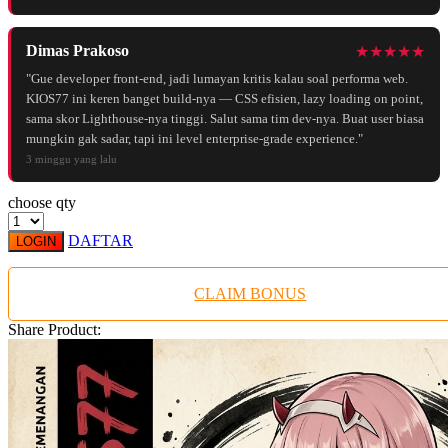
Dimas Prakoso
★★★★★
"Gue developer front-end, jadi lumayan kritis kalau soal performa web.
KIOS77 ini keren banget build-nya — CSS efisien, lazy loading on point,
sama skor Lighthouse-nya tinggi. Salut sama tim dev-nya. Buat user biasa
mungkin gak sadar, tapi ini level enterprise-grade experience."
3 minggu yang lalu
choose qty
DAFTAR
LOGIN
CLAIM BONUS
Share Product: