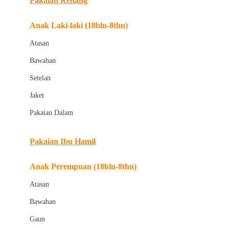
Pakaian Renang
Bumkins
Anak Laki-laki (18bln-8thn)
C
Atasan
Cetaphil
Bawahan
Chicco
Setelan
Childlife
Jaket
Clevamama
Pakaian Dalam
Cocolatte
Cottonseeds
Pakaian Ibu Hamil
Cozy N Safe
Anak Perempuan (18bln-8thn)
Crane
Atasan
Cybex
Bawahan
D
Gaun