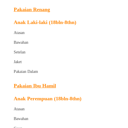
Pakaian Renang
Anak Laki-laki (18bln-8thn)
Atasan
Bawahan
Setelan
Jaket
Pakaian Dalam
Pakaian Ibu Hamil
Anak Perempuan (18bln-8thn)
Atasan
Bawahan