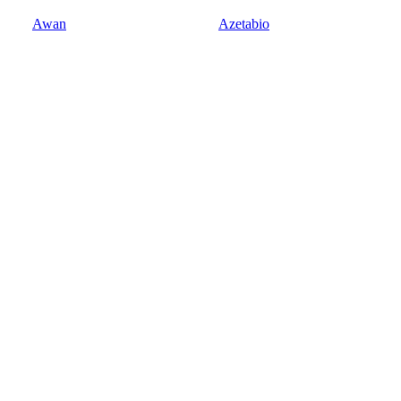
Awan
Azetabio