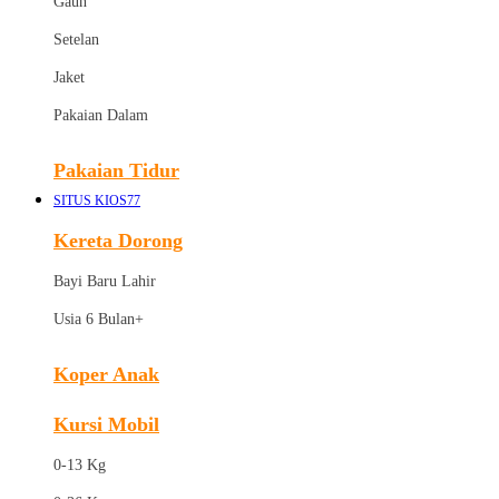
Gaun
Setelan
Jaket
Pakaian Dalam
Pakaian Tidur
SITUS KIOS77
Kereta Dorong
Bayi Baru Lahir
Usia 6 Bulan+
Koper Anak
Kursi Mobil
0-13 Kg