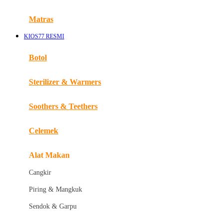
Happy Tummy
Hauck
Matras
Havaianas
KIOS77 RESMI
Hegen
Botol
Hot Wheels
Sterilizer & Warmers
Hybrid
Soothers & Teethers
I
Inlacta DHA
Celemek
Interlac
Alat Makan
Ivenet
Cangkir
J
Piring & Mangkuk
Jack N Jill
Sendok & Garpu
Joie