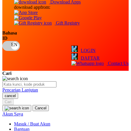
Download Apps
download appfrom:
Oh Ma Grain
Okiedog
Gift Registry
P
Bahasa
ID
Peachy
LOGIN
Phil & Ted's
DAFTAR
Philips Avent
Contact Us
Pigeon
Cari
Playgro
Pencarian Lanjutan
Poled Global
cancel
Cari
Ponycycle
Cancel
Puma
Akun Saya
Pureats
Masuk / Buat Akun
Bantuan