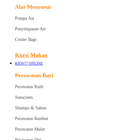
Alat Menyusui
Pompa Asi
Penyimpanan Asi
Cooler Bags
Kursi Makan
KIOS77 ONLINE
Perawatan Bayi
Perawatan Kulit
Sunscreen
Shampo & Sabun
Perawatan Rambut
Perawatan Mulut
Perawatan Diri