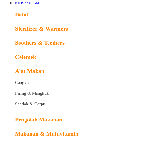
KIOS77 RESMI
Botol
Sterilizer & Warmers
Soothers & Teethers
Celemek
Alat Makan
Cangkir
Piring & Mangkuk
Sendok & Garpu
Pengolah Makanan
Makanan & Multivitamin