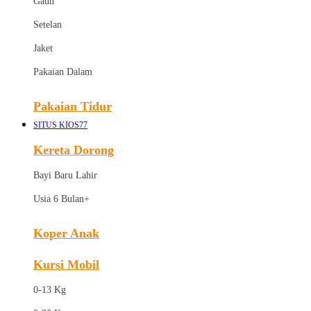
Gaun
Setelan
Jaket
Pakaian Dalam
Pakaian Tidur
SITUS KIOS77
Kereta Dorong
Bayi Baru Lahir
Usia 6 Bulan+
Koper Anak
Kursi Mobil
0-13 Kg