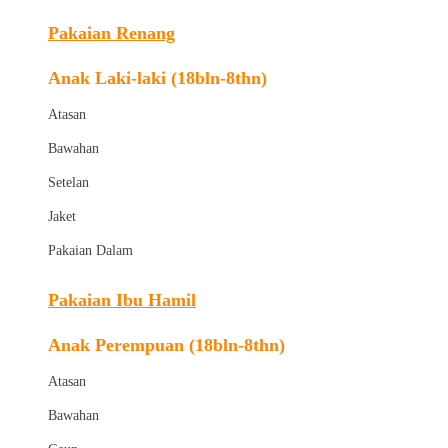
Pakaian Renang
Anak Laki-laki (18bln-8thn)
Atasan
Bawahan
Setelan
Jaket
Pakaian Dalam
Pakaian Ibu Hamil
Anak Perempuan (18bln-8thn)
Atasan
Bawahan