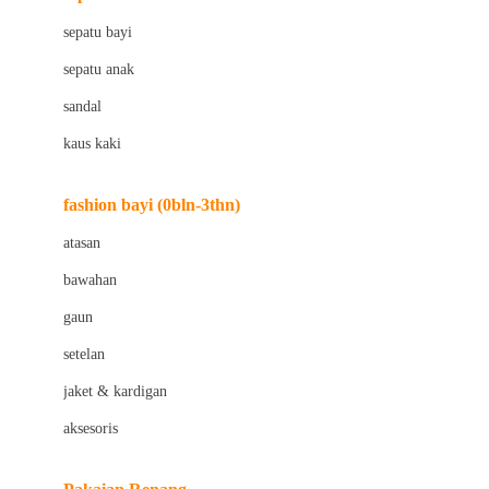
Bio Oil
sepatu bayi
Biolane
sepatu anak
Bite Fighters
sandal
Bizzi Growin
kaus kaki
Blackmores
fashion bayi (0bln-3thn)
Blooming Marvellous
atasan
Bonnels
bawahan
Bravado
gaun
Bruder
setelan
Brush Baby
jaket & kardigan
Buds Organics
aksesoris
Bugaboo
Buggygear