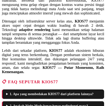
maksimal. Berbeda dari platform konvensional, KIOS77
Squishmallows
mengusung tema gelap elegan dengan kontras warna presisi tinggi
Starbooks
yang tidak hanya melindungi mata Anda saat sesi panjang, tetapi
juga menciptakan atmosfer imersif yang mewah dan sophisticated.
Stick-O
Ditenagai oleh infrastruktur server kelas atas,
KIOS77
menjamin
Stokke
akses super cepat dengan waktu loading di bawah 2 detik.
Teknologi
adaptive rendering
kami memastikan setiap halaman
Sudocrem
tampil sempurna di semua perangkat — dari smartphone layar kecil
hingga desktop ultrawide. Tidak ada lagi drama buffering atau
Sumimo
tampilan berantakan yang mengganggu fokus Anda.
Sunnylife
Lebih dari sekadar platform,
KIOS77
adalah ekosistem hiburan
digital yang terus berkembang. Dengan pembaruan sistem berkala,
Sun-Staches
fitur komunitas interaktif, dan dukungan pelanggan 24/7 yang
responsif, kami menghadirkan pengalaman bermain yang konsisten,
Swimava
aman, dan selalu segar.
KIOS77 — Putar Momenmu, Raih
Kemenangan.
T
📋 FAQ SEPUTAR KIOS77
Tommee Tippee
Trunki
1. Apa yang membedakan KIOS77 dari platform lainnya?
Tutti Bambini
2. Apakah Night Mode benar-benar melindungi mata?