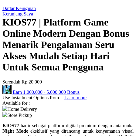
Q
Daftar Keinginan
Keranjang Saya
QV Baby
KIOS77 | Platform Game
R
Online Modern Dengan Bonus
Real Shades
Menarik Pengalaman Seru
Red Castle
Akses Mudah Setiap Hari
Ribbon Madness
Untuk Semua Pengguna
S
Serendah
Rp 20.000
Sebamed
Earn
1.000.000
-
5.000.000
Bonus
Silver Cross
Use Installment Options from
.
Laarn more
Available for :
Simply Idea
Home Delivery
Store Pickup
Skip Hop
KIOS77
hadir sebagai platform digital premium dengan antarmuka
Spectra
Night Mode
eksklusif yang dirancang untuk kenyamanan visual