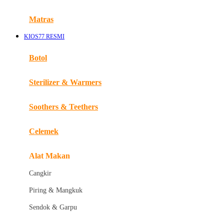
Happy Tummy
Hauck
Matras
Havaianas
KIOS77 RESMI
Hegen
Botol
Hot Wheels
Sterilizer & Warmers
Hybrid
Soothers & Teethers
I
Inlacta DHA
Celemek
Interlac
Alat Makan
Ivenet
Cangkir
J
Piring & Mangkuk
Jack N Jill
Sendok & Garpu
Joie