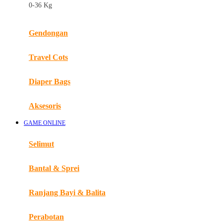
0-36 Kg
Fisher Price
Flipper
Gendongan
Friends Of Sally
Travel Cots
G
Diaper Bags
Gb
Geko
Aksesoris
Graco
GAME ONLINE
Gund
Selimut
H
Bantal & Sprei
Habbie
Haenim
Ranjang Bayi & Balita
Happy Horse
Perabotan