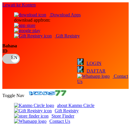
Lewati ke Konten
Download Apps
download appfrom:
Gift Registry
Bahasa
ID
LOGIN
DAFTAR
Contact
Us
Toggle Nav
about Kanmo Circle
Gift Registry
Store Finder
Contact Us