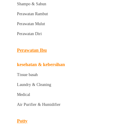
London Taxi
Shampo & Sabun
Love To Dream
Perawatan Rambut
Perawatan Mulut
M
Perawatan Diri
Magformers
Mama's Choice
Perawatan Ibu
Mamas&Papas
kesehatan & kebersihan
Mamaway
Tissue basah
Maxi Cosi
Laundry & Cleaning
Megabloks
Medical
Micro
Air Purifier & Humidifier
MiDeer
Mimi & Lula
Potty
Mini Monkey