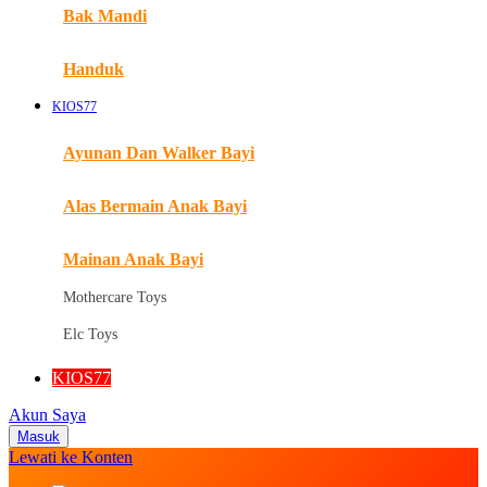
Moby
Bak Mandi
Momami
Handuk
Mothercare
KIOS77
Mustela
Ayunan Dan Walker Bayi
My Buddy Tag
My K
Alas Bermain Anak Bayi
N
Mainan Anak Bayi
Naif
Mothercare Toys
Nike
Elc Toys
Nordic Natural
KIOS77
Nuby
Akun Saya
Nuna
Masuk
Lewati ke Konten
O