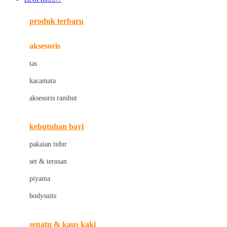
Azetabio
produk terbaru
B
aksesoris
Baabaasheepz
tas
Babiators
kacamata
Baby Dove
aksesoris rambut
Baby Jogger
Baby Rovega
kebutuhan bayi
Babybee
pakaian tidur
Banana Boat
set & terusan
Banz
piyama
Barbie
bodysuits
Beaba
Beauty Barn
sepatu & kaus kaki