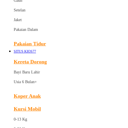
Gaun
Setelan
Jaket
Pakaian Dalam
Pakaian Tidur
SITUS KIOS77
Kereta Dorong
Bayi Baru Lahir
Usia 6 Bulan+
Koper Anak
Kursi Mobil
0-13 Kg