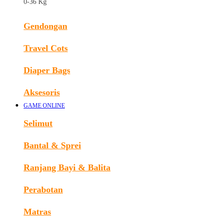
0-36 Kg
Gendongan
Travel Cots
Diaper Bags
Aksesoris
GAME ONLINE
Selimut
Bantal & Sprei
Ranjang Bayi & Balita
Perabotan
Matras