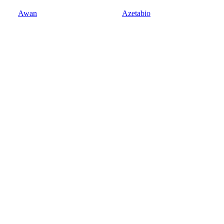
Awan
Azetabio