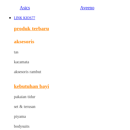
Asics
Aveeno
LINK KIOS77
produk terbaru
aksesoris
tas
kacamata
aksesoris rambut
kebutuhan bayi
pakaian tidur
set & terusan
piyama
bodysuits