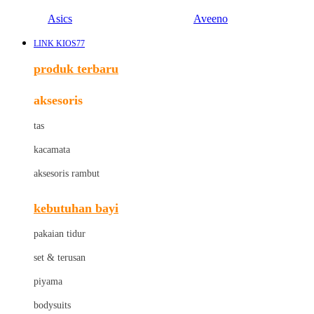
Asics
Aveeno
LINK KIOS77
produk terbaru
aksesoris
tas
kacamata
aksesoris rambut
kebutuhan bayi
pakaian tidur
set & terusan
piyama
bodysuits