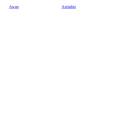
Awan
Azetabio