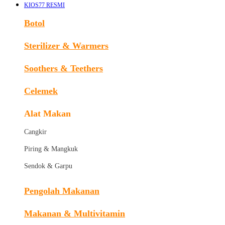
KIOS77 RESMI
Botol
Sterilizer & Warmers
Soothers & Teethers
Celemek
Alat Makan
Cangkir
Piring & Mangkuk
Sendok & Garpu
Pengolah Makanan
Makanan & Multivitamin