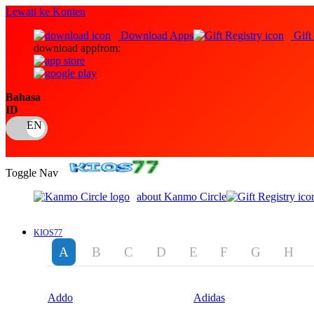
Lewati ke Konten
Download Apps
Gift
download appfrom:
Bahasa
ID
Toggle Nav
about Kanmo Circle
KIOS77
A
B
C
D
E
F
G
H
Addo
Adidas