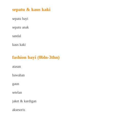
sepatu & kaus kaki
sepatu bayi
sepatu anak
sandal
kaus kaki
fashion bayi (0bln-3thn)
atasan
bawahan
gaun
setelan
jaket & kardigan
aksesoris