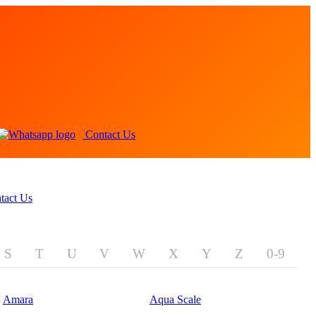
Contact Us
tact Us
S
T
U
V
W
X
Y
Z
0-9
Amara
Aqua Scale