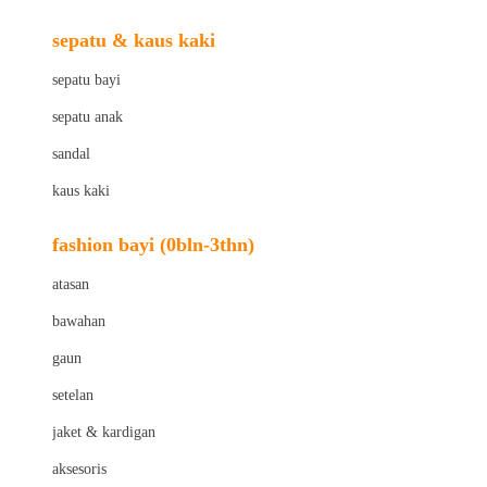
sepatu & kaus kaki
sepatu bayi
sepatu anak
sandal
kaus kaki
fashion bayi (0bln-3thn)
atasan
bawahan
gaun
setelan
jaket & kardigan
aksesoris