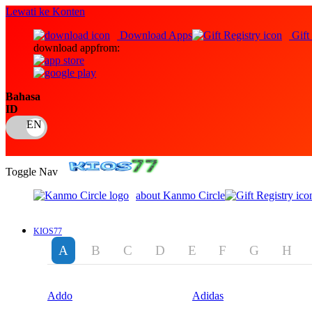
Lewati ke Konten
Download Apps
Gift
download appfrom:
Bahasa
ID
Toggle Nav
about Kanmo Circle
KIOS77
A
B
C
D
E
F
G
H
Addo
Adidas