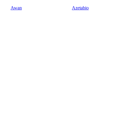
Awan
Azetabio