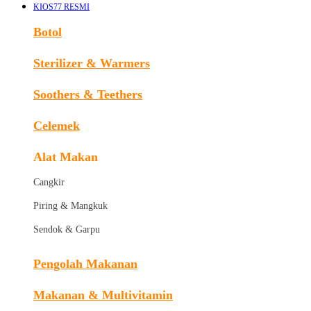
KIOS77 RESMI
Botol
Sterilizer & Warmers
Soothers & Teethers
Celemek
Alat Makan
Cangkir
Piring & Mangkuk
Sendok & Garpu
Pengolah Makanan
Makanan & Multivitamin