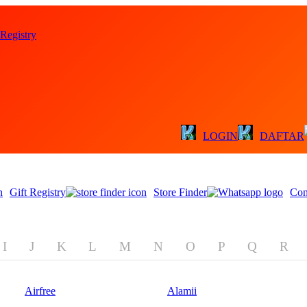
 Registry
LOGIN
DAFTAR
Gift Registry
Store Finder
Con
I
J
K
L
M
N
O
P
Q
R
Airfree
Alamii