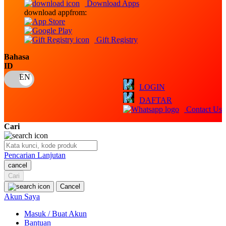
Download Apps
download appfrom:
Oh Ma Grain
Okiedog
Gift Registry
P
Bahasa
ID
Peachy
LOGIN
Phil & Ted's
DAFTAR
Philips Avent
Contact Us
Pigeon
Cari
Playgro
Pencarian Lanjutan
Poled Global
cancel
Cari
Ponycycle
Cancel
Puma
Akun Saya
Pureats
Masuk / Buat Akun
Bantuan