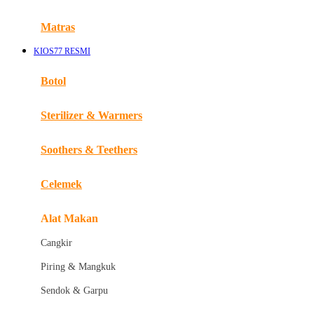
Happy Tummy
Hauck
Matras
Havaianas
KIOS77 RESMI
Hegen
Botol
Hot Wheels
Sterilizer & Warmers
Hybrid
Soothers & Teethers
I
Inlacta DHA
Celemek
Interlac
Alat Makan
Ivenet
Cangkir
J
Piring & Mangkuk
Jack N Jill
Sendok & Garpu
Joie