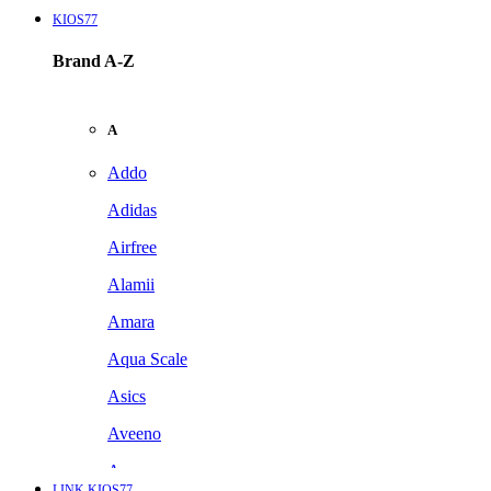
KIOS77
Brand A-Z
A
Addo
Adidas
Airfree
Alamii
Amara
Aqua Scale
Asics
Aveeno
Awan
LINK KIOS77