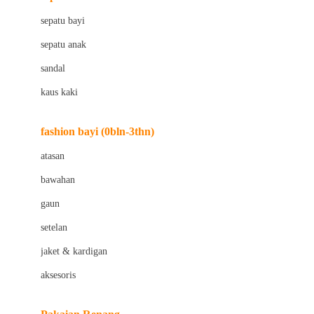
Bio Oil
sepatu bayi
Biolane
sepatu anak
Bite Fighters
sandal
Bizzi Growin
kaus kaki
Blackmores
fashion bayi (0bln-3thn)
Blooming Marvellous
atasan
Bonnels
bawahan
Bravado
gaun
Bruder
setelan
Brush Baby
jaket & kardigan
Buds Organics
aksesoris
Bugaboo
Buggygear