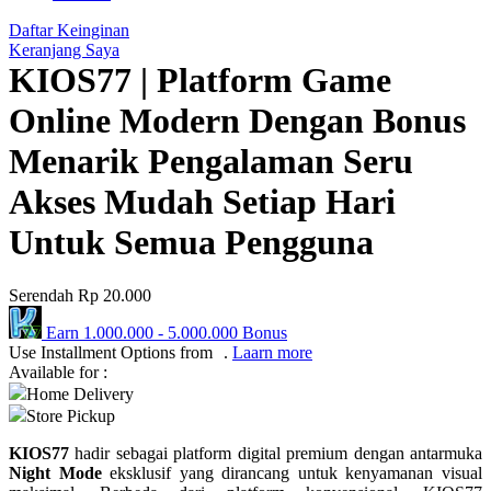
Q
Daftar Keinginan
Keranjang Saya
QV Baby
KIOS77 | Platform Game
R
Online Modern Dengan Bonus
Real Shades
Menarik Pengalaman Seru
Red Castle
Akses Mudah Setiap Hari
Ribbon Madness
Untuk Semua Pengguna
S
Serendah
Rp 20.000
Sebamed
Earn
1.000.000
-
5.000.000
Bonus
Silver Cross
Use Installment Options from
.
Laarn more
Available for :
Simply Idea
Home Delivery
Store Pickup
Skip Hop
KIOS77
hadir sebagai platform digital premium dengan antarmuka
Spectra
Night Mode
eksklusif yang dirancang untuk kenyamanan visual