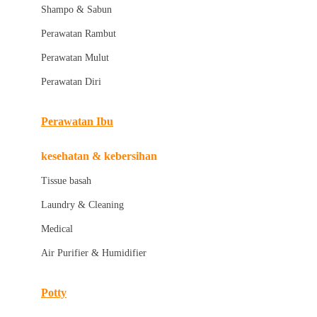
London Taxi
Shampo & Sabun
Love To Dream
Perawatan Rambut
Perawatan Mulut
M
Perawatan Diri
Magformers
Mama's Choice
Perawatan Ibu
Mamas&Papas
kesehatan & kebersihan
Mamaway
Tissue basah
Maxi Cosi
Laundry & Cleaning
Megabloks
Medical
Micro
Air Purifier & Humidifier
MiDeer
Mimi & Lula
Potty
Mini Monkey