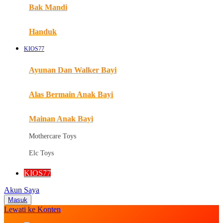
Moby
Bak Mandi
Momami
Handuk
Mothercare
KIOS77
Mustela
Ayunan Dan Walker Bayi
My Buddy Tag
My K
Alas Bermain Anak Bayi
N
Mainan Anak Bayi
Naif
Mothercare Toys
Nike
Elc Toys
Nordic Natural
KIOS77
Nuby
Akun Saya
Nuna
Masuk
Lewati ke Konten
O