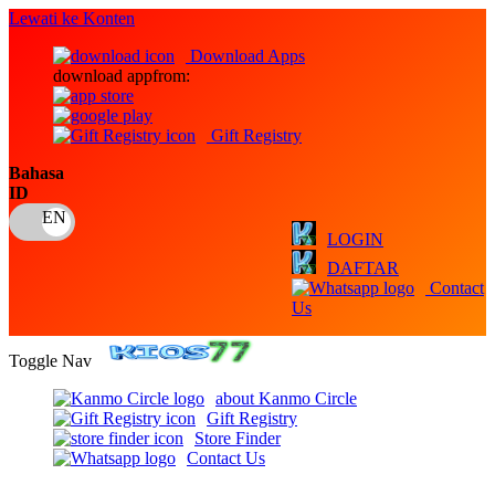
Lewati ke Konten
Download Apps
download appfrom:
Gift Registry
Bahasa
ID
LOGIN
DAFTAR
Contact
Us
Toggle Nav
about Kanmo Circle
Gift Registry
Store Finder
Contact Us