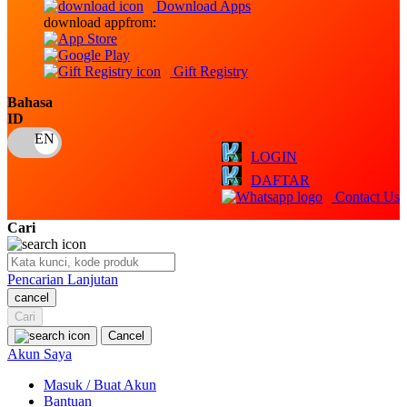
Download Apps
download appfrom:
Oh Ma Grain
Okiedog
Gift Registry
P
Bahasa
ID
Peachy
LOGIN
Phil & Ted's
DAFTAR
Philips Avent
Contact Us
Pigeon
Cari
Playgro
Pencarian Lanjutan
Poled Global
cancel
Cari
Ponycycle
Cancel
Puma
Akun Saya
Pureats
Masuk / Buat Akun
Bantuan