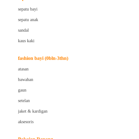
Bio Oil
sepatu bayi
Biolane
sepatu anak
Bite Fighters
sandal
Bizzi Growin
kaus kaki
Blackmores
fashion bayi (0bln-3thn)
Blooming Marvellous
atasan
Bonnels
bawahan
Bravado
gaun
Bruder
setelan
Brush Baby
jaket & kardigan
Buds Organics
aksesoris
Bugaboo
Buggygear