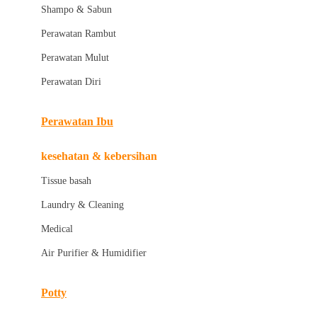
London Taxi
Shampo & Sabun
Love To Dream
Perawatan Rambut
Perawatan Mulut
M
Perawatan Diri
Magformers
Mama's Choice
Perawatan Ibu
Mamas&Papas
kesehatan & kebersihan
Mamaway
Tissue basah
Maxi Cosi
Laundry & Cleaning
Megabloks
Medical
Micro
Air Purifier & Humidifier
MiDeer
Mimi & Lula
Potty
Mini Monkey