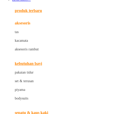
Azetabio
produk terbaru
B
aksesoris
Baabaasheepz
tas
Babiators
kacamata
Baby Dove
aksesoris rambut
Baby Jogger
Baby Rovega
kebutuhan bayi
Babybee
pakaian tidur
Banana Boat
set & terusan
Banz
piyama
Barbie
bodysuits
Beaba
Beauty Barn
sepatu & kaus kaki