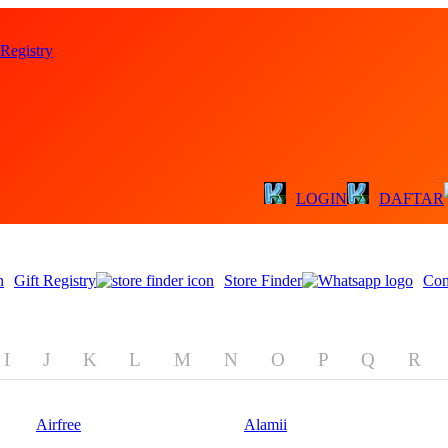
 Registry
LOGIN
DAFTAR
Gift Registry
Store Finder
Con
I
J
K
L
M
N
O
P
Q
R
Airfree
Alamii