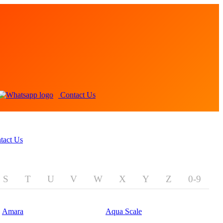
Contact Us
tact Us
S
T
U
V
W
X
Y
Z
0-9
Amara
Aqua Scale