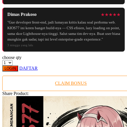
Dimas Prakoso
★★★★★
"Gue developer front-end, jadi lumayan kritis kalau soal performa web.
KIOS77 ini keren banget build-nya — CSS efisien, lazy loading on point,
sama skor Lighthouse-nya tinggi. Salut sama tim dev-nya. Buat user biasa
mungkin gak sadar, tapi ini level enterprise-grade experience."
3 minggu yang lalu
choose qty
DAFTAR
LOGIN
CLAIM BONUS
Share Product: