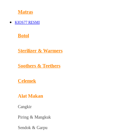
Happy Tummy
Hauck
Matras
Havaianas
KIOS77 RESMI
Hegen
Botol
Hot Wheels
Sterilizer & Warmers
Hybrid
Soothers & Teethers
I
Inlacta DHA
Celemek
Interlac
Alat Makan
Ivenet
Cangkir
J
Piring & Mangkuk
Jack N Jill
Sendok & Garpu
Joie