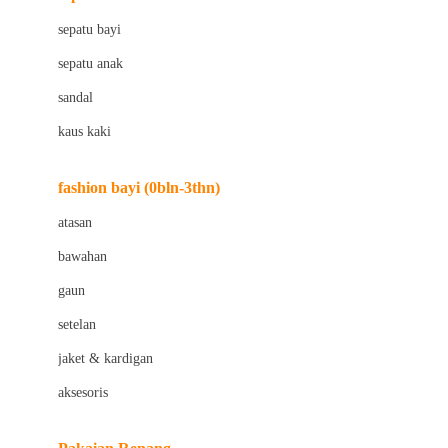
Bio Oil
sepatu bayi
Biolane
sepatu anak
Bite Fighters
sandal
Bizzi Growin
kaus kaki
Blackmores
fashion bayi (0bln-3thn)
Blooming Marvellous
atasan
Bonnels
bawahan
Bravado
gaun
Bruder
setelan
Brush Baby
jaket & kardigan
Buds Organics
aksesoris
Bugaboo
Buggygear