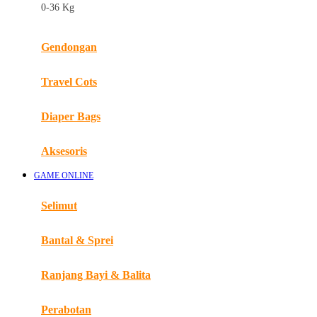
0-36 Kg
Fisher Price
Flipper
Gendongan
Friends Of Sally
Travel Cots
G
Diaper Bags
Gb
Geko
Aksesoris
Graco
GAME ONLINE
Gund
Selimut
H
Bantal & Sprei
Habbie
Haenim
Ranjang Bayi & Balita
Happy Horse
Perabotan