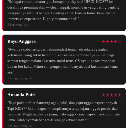
"Sebagai content creator, gue lumayan picky soal UI/UX. KIOS77 ini
Xootz
desainnya premium abis — clean, nggak norak, dan yang paling penting:
navigasinya intuitif banget. Loading cepet, transisi halus, bener-bener
Y
immersive experience. Highly recommended!"
4 hari yang lalu
Yamatoya
Z
Bayu Anggara
★★★★☆
"Awalnya coba iseng dari rekomendasi temen, eh sekarang malah
Zaxy
keterusan. Yang bikin betah tuh konsistensi performanya — dari pagi
Zoggs
sampai tengah malam aksesnya stabil terus. CS-nya juga fast response,
bukan bot kaku. Minor sih, pengen lebih banyak opsi kustomisasi tema
aja."
0-9
1 minggu yang lalu
4Moms
59S
Amanda Putri
★★★★★
"Saya pakai tablet Samsung agak jadul, dan jujur nggak expect banyak.
Tapi KIOS77 bikin kaget — tampilannya tetap tajam, nggak pecah, dan
responsif. Night mode-nya juara, mata nggak cepet capek meskipun main
lama. Udah nyaman banget di sini, gak mau pindah!"
2 minggu yang lalu