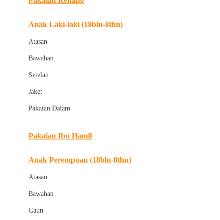
Pakaian Renang
Bumkins
Anak Laki-laki (18bln-8thn)
C
Atasan
Cetaphil
Bawahan
Chicco
Setelan
Childlife
Jaket
Clevamama
Pakaian Dalam
Cocolatte
Cottonseeds
Pakaian Ibu Hamil
Cozy N Safe
Anak Perempuan (18bln-8thn)
Crane
Atasan
Cybex
Bawahan
D
Gaun