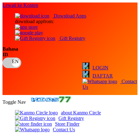
Lewati ke Konten
Download Apps
download appfrom:
Gift Registry
Bahasa
ID
LOGIN
DAFTAR
Contact
Us
Toggle Nav
about Kanmo Circle
Gift Registry
Store Finder
Contact Us