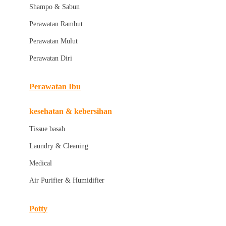
London Taxi
Shampo & Sabun
Love To Dream
Perawatan Rambut
Perawatan Mulut
M
Perawatan Diri
Magformers
Mama's Choice
Perawatan Ibu
Mamas&Papas
kesehatan & kebersihan
Mamaway
Tissue basah
Maxi Cosi
Laundry & Cleaning
Megabloks
Medical
Micro
Air Purifier & Humidifier
MiDeer
Mimi & Lula
Potty
Mini Monkey