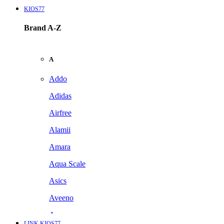
KIOS77
Brand A-Z
A
Addo
Adidas
Airfree
Alamii
Amara
Aqua Scale
Asics
Aveeno
Awan
LINK KIOS77