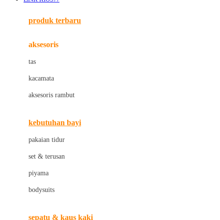
Azetabio
produk terbaru
B
aksesoris
Baabaasheepz
tas
Babiators
kacamata
Baby Dove
aksesoris rambut
Baby Jogger
Baby Rovega
kebutuhan bayi
Babybee
pakaian tidur
Banana Boat
set & terusan
Banz
piyama
Barbie
bodysuits
Beaba
Beauty Barn
sepatu & kaus kaki