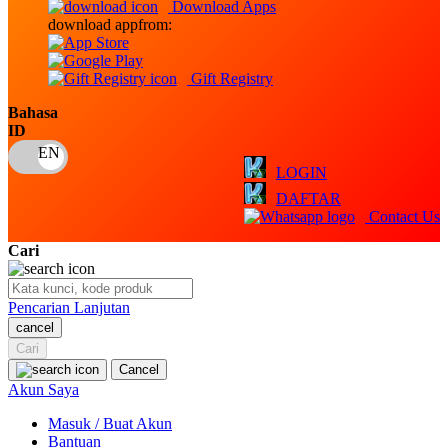
Download Apps
download appfrom:
Oh Ma Grain
Okiedog
Gift Registry
P
Bahasa
ID
Peachy
LOGIN
Phil & Ted's
DAFTAR
Philips Avent
Contact Us
Pigeon
Cari
Playgro
Pencarian Lanjutan
Poled Global
cancel
Cari
Ponycycle
Cancel
Puma
Akun Saya
Pureats
Masuk / Buat Akun
Bantuan