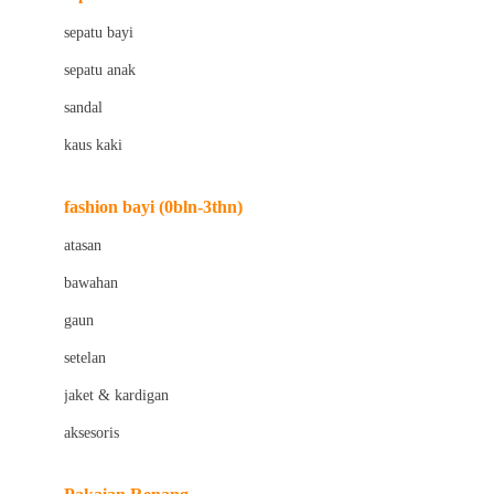
Bio Oil
sepatu bayi
Biolane
sepatu anak
Bite Fighters
sandal
Bizzi Growin
kaus kaki
Blackmores
fashion bayi (0bln-3thn)
Blooming Marvellous
atasan
Bonnels
bawahan
Bravado
gaun
Bruder
setelan
Brush Baby
jaket & kardigan
Buds Organics
aksesoris
Bugaboo
Buggygear