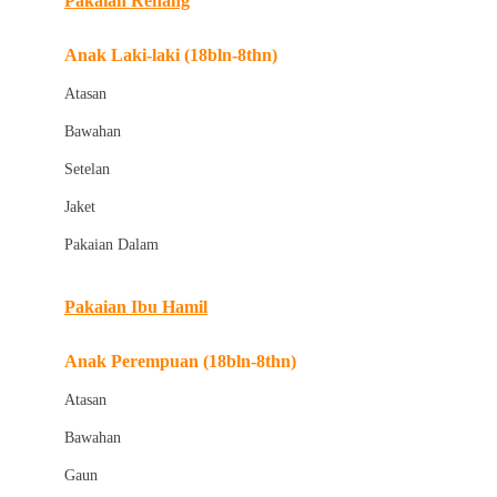
Pakaian Renang
Bumkins
Anak Laki-laki (18bln-8thn)
C
Atasan
Cetaphil
Bawahan
Chicco
Setelan
Childlife
Jaket
Clevamama
Pakaian Dalam
Cocolatte
Cottonseeds
Pakaian Ibu Hamil
Cozy N Safe
Anak Perempuan (18bln-8thn)
Crane
Atasan
Cybex
Bawahan
D
Gaun