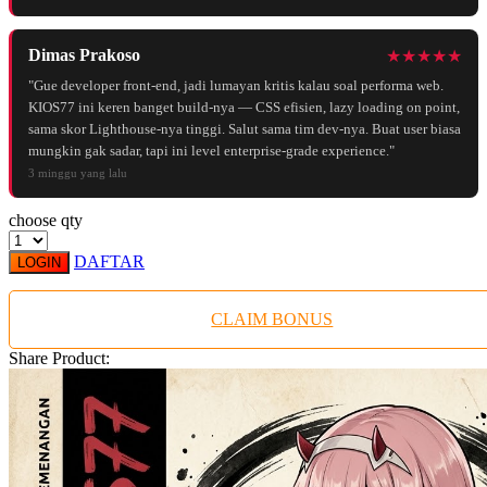
Dimas Prakoso
★★★★★
"Gue developer front-end, jadi lumayan kritis kalau soal performa web.
KIOS77 ini keren banget build-nya — CSS efisien, lazy loading on point,
sama skor Lighthouse-nya tinggi. Salut sama tim dev-nya. Buat user biasa
mungkin gak sadar, tapi ini level enterprise-grade experience."
3 minggu yang lalu
choose qty
DAFTAR
LOGIN
CLAIM BONUS
Share Product: