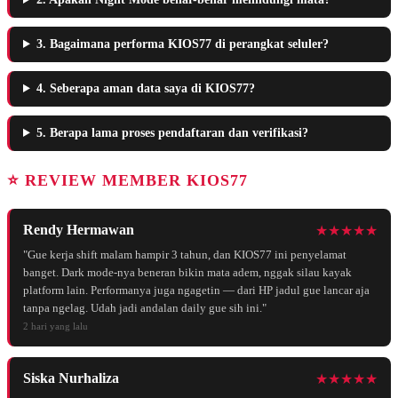
Twistshake
TY Toys
3. Bagaimana performa KIOS77 di perangkat seluler?
U
4. Seberapa aman data saya di KIOS77?
5. Berapa lama proses pendaftaran dan verifikasi?
V
⭐ REVIEW MEMBER KIOS77
Veja
Vitaflow
Rendy Hermawan
★★★★★
Vtech
"Gue kerja shift malam hampir 3 tahun, dan KIOS77 ini penyelamat
banget. Dark mode-nya beneran bikin mata adem, nggak silau kayak
W
platform lain. Performanya juga ngagetin — dari HP jadul gue lancar aja
tanpa ngelag. Udah jadi andalan daily gue sih ini."
Waterland
2 hari yang lalu
Wellness
Siska Nurhaliza
★★★★★
X