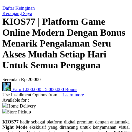
Q
Daftar Keinginan
Keranjang Saya
QV Baby
KIOS77 | Platform Game
R
Online Modern Dengan Bonus
Real Shades
Menarik Pengalaman Seru
Red Castle
Akses Mudah Setiap Hari
Ribbon Madness
Untuk Semua Pengguna
S
Serendah
Rp 20.000
Sebamed
Earn
1.000.000
-
5.000.000
Bonus
Silver Cross
Use Installment Options from
.
Laarn more
Available for :
Simply Idea
Home Delivery
Store Pickup
Skip Hop
KIOS77
hadir sebagai platform digital premium dengan antarmuka
Spectra
Night Mode
eksklusif yang dirancang untuk kenyamanan visual