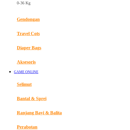
0-36 Kg
Fisher Price
Flipper
Gendongan
Friends Of Sally
Travel Cots
G
Diaper Bags
Gb
Geko
Aksesoris
Graco
GAME ONLINE
Gund
Selimut
H
Bantal & Sprei
Habbie
Haenim
Ranjang Bayi & Balita
Happy Horse
Perabotan