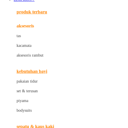
Azetabio
produk terbaru
B
aksesoris
Baabaasheepz
tas
Babiators
kacamata
Baby Dove
aksesoris rambut
Baby Jogger
Baby Rovega
kebutuhan bayi
Babybee
pakaian tidur
Banana Boat
set & terusan
Banz
piyama
Barbie
bodysuits
Beaba
Beauty Barn
sepatu & kaus kaki