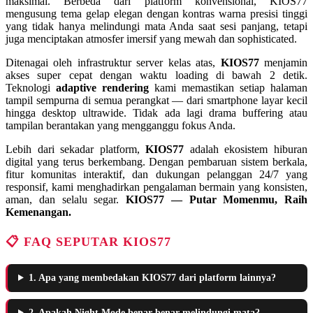
maksimal. Berbeda dari platform konvensional, KIOS77
Squishmallows
mengusung tema gelap elegan dengan kontras warna presisi tinggi
Starbooks
yang tidak hanya melindungi mata Anda saat sesi panjang, tetapi
juga menciptakan atmosfer imersif yang mewah dan sophisticated.
Stick-O
Ditenagai oleh infrastruktur server kelas atas,
KIOS77
menjamin
Stokke
akses super cepat dengan waktu loading di bawah 2 detik.
Teknologi
adaptive rendering
kami memastikan setiap halaman
Sudocrem
tampil sempurna di semua perangkat — dari smartphone layar kecil
hingga desktop ultrawide. Tidak ada lagi drama buffering atau
Sumimo
tampilan berantakan yang mengganggu fokus Anda.
Sunnylife
Lebih dari sekadar platform,
KIOS77
adalah ekosistem hiburan
digital yang terus berkembang. Dengan pembaruan sistem berkala,
Sun-Staches
fitur komunitas interaktif, dan dukungan pelanggan 24/7 yang
responsif, kami menghadirkan pengalaman bermain yang konsisten,
Swimava
aman, dan selalu segar.
KIOS77 — Putar Momenmu, Raih
Kemenangan.
T
📋 FAQ SEPUTAR KIOS77
Tommee Tippee
Trunki
1. Apa yang membedakan KIOS77 dari platform lainnya?
Tutti Bambini
2. Apakah Night Mode benar-benar melindungi mata?