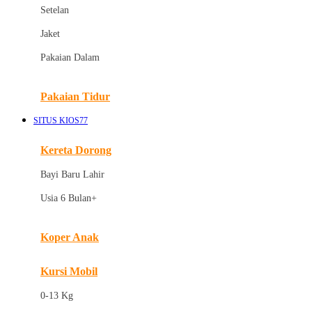
Dae Organics
Setelan
Docare
Jaket
Doona
Pakaian Dalam
Down To Earth
Drew
Pakaian Tidur
Dr. Brown's
SITUS KIOS77
E
Kereta Dorong
ELC
Bayi Baru Lahir
Ergobaby
Usia 6 Bulan+
Expert Care
Koper Anak
Ezyroller
Kursi Mobil
F
0-13 Kg
Felt So Sweet