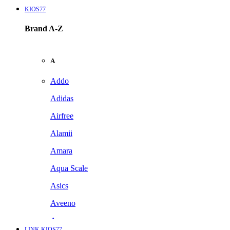
KIOS77
Brand A-Z
A
Addo
Adidas
Airfree
Alamii
Amara
Aqua Scale
Asics
Aveeno
Awan
LINK KIOS77