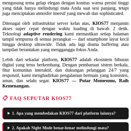
mengusung tema gelap elegan dengan kontras warna presisi tinggi
Squishmallows
yang tidak hanya melindungi mata Anda saat sesi panjang, tetapi
juga menciptakan atmosfer imersif yang mewah dan sophisticated.
Starbooks
Ditenagai oleh infrastruktur server kelas atas,
KIOS77
menjamin
Stick-O
akses super cepat dengan waktu loading di bawah 2 detik.
Teknologi
adaptive rendering
kami memastikan setiap halaman
Stokke
tampil sempurna di semua perangkat — dari smartphone layar kecil
hingga desktop ultrawide. Tidak ada lagi drama buffering atau
Sudocrem
tampilan berantakan yang mengganggu fokus Anda.
Sumimo
Lebih dari sekadar platform,
KIOS77
adalah ekosistem hiburan
digital yang terus berkembang. Dengan pembaruan sistem berkala,
Sunnylife
fitur komunitas interaktif, dan dukungan pelanggan 24/7 yang
responsif, kami menghadirkan pengalaman bermain yang konsisten,
Sun-Staches
aman, dan selalu segar.
KIOS77 — Putar Momenmu, Raih
Kemenangan.
Swimava
📋 FAQ SEPUTAR KIOS77
T
Tommee Tippee
1. Apa yang membedakan KIOS77 dari platform lainnya?
Trunki
2. Apakah Night Mode benar-benar melindungi mata?
Tutti Bambini