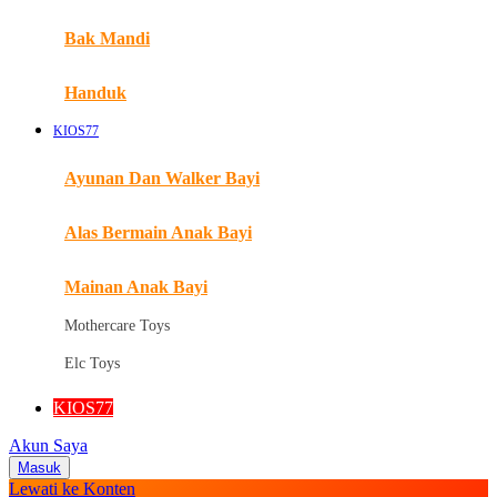
Moby
Bak Mandi
Momami
Handuk
Mothercare
KIOS77
Mustela
Ayunan Dan Walker Bayi
My Buddy Tag
My K
Alas Bermain Anak Bayi
N
Mainan Anak Bayi
Naif
Mothercare Toys
Nike
Elc Toys
Nordic Natural
KIOS77
Nuby
Akun Saya
Nuna
Masuk
Lewati ke Konten