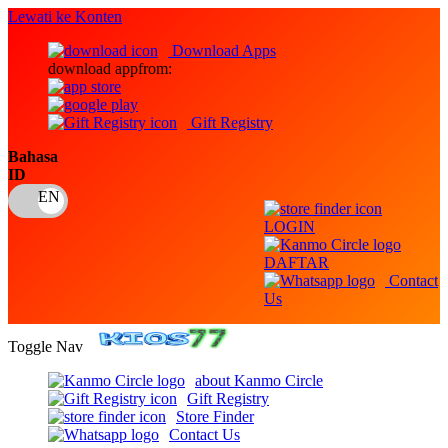
Lewati ke Konten
Download Apps
download appfrom:
Gift Registry
Bahasa
ID
LOGIN
DAFTAR
Contact
Us
Toggle Nav
about Kanmo Circle
Gift Registry
Store Finder
Contact Us