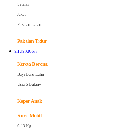
Dae Organics
Setelan
Docare
Jaket
Doona
Pakaian Dalam
Down To Earth
Drew
Pakaian Tidur
Dr. Brown's
SITUS KIOS77
E
Kereta Dorong
ELC
Bayi Baru Lahir
Ergobaby
Usia 6 Bulan+
Expert Care
Koper Anak
Ezyroller
Kursi Mobil
F
0-13 Kg
Felt So Sweet