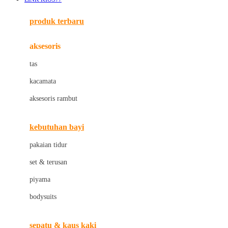
Azetabio
produk terbaru
B
aksesoris
Baabaasheepz
tas
Babiators
kacamata
Baby Dove
aksesoris rambut
Baby Jogger
Baby Rovega
kebutuhan bayi
Babybee
pakaian tidur
Banana Boat
set & terusan
Banz
piyama
Barbie
bodysuits
Beaba
Beauty Barn
sepatu & kaus kaki