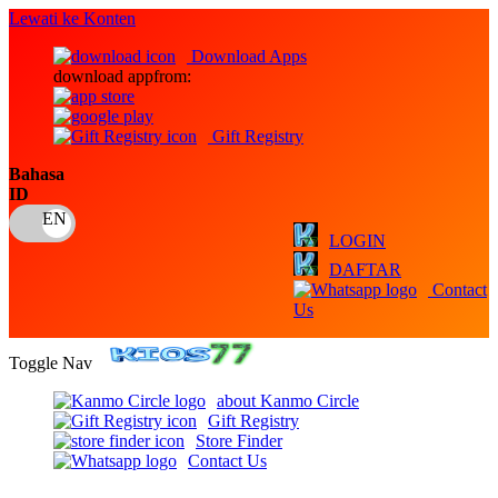
Lewati ke Konten
Download Apps
download appfrom:
Gift Registry
Bahasa
ID
LOGIN
DAFTAR
Contact
Us
Toggle Nav
about Kanmo Circle
Gift Registry
Store Finder
Contact Us