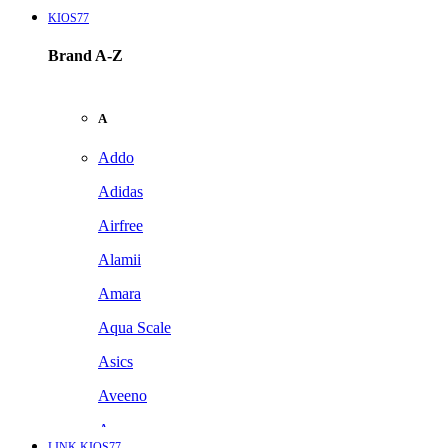
KIOS77
Brand A-Z
A
Addo
Adidas
Airfree
Alamii
Amara
Aqua Scale
Asics
Aveeno
Awan
LINK KIOS77