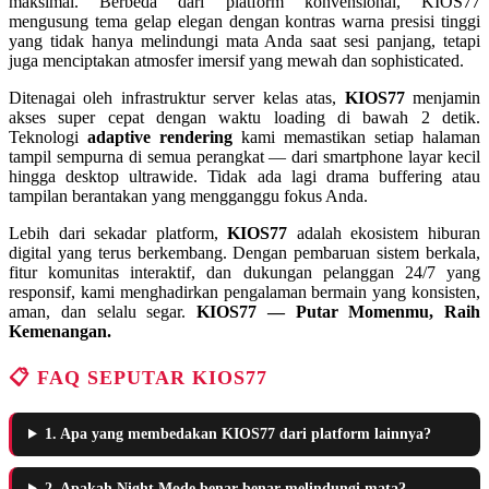
maksimal. Berbeda dari platform konvensional, KIOS77
Squishmallows
mengusung tema gelap elegan dengan kontras warna presisi tinggi
Starbooks
yang tidak hanya melindungi mata Anda saat sesi panjang, tetapi
juga menciptakan atmosfer imersif yang mewah dan sophisticated.
Stick-O
Ditenagai oleh infrastruktur server kelas atas,
KIOS77
menjamin
Stokke
akses super cepat dengan waktu loading di bawah 2 detik.
Teknologi
adaptive rendering
kami memastikan setiap halaman
Sudocrem
tampil sempurna di semua perangkat — dari smartphone layar kecil
hingga desktop ultrawide. Tidak ada lagi drama buffering atau
Sumimo
tampilan berantakan yang mengganggu fokus Anda.
Sunnylife
Lebih dari sekadar platform,
KIOS77
adalah ekosistem hiburan
digital yang terus berkembang. Dengan pembaruan sistem berkala,
Sun-Staches
fitur komunitas interaktif, dan dukungan pelanggan 24/7 yang
responsif, kami menghadirkan pengalaman bermain yang konsisten,
Swimava
aman, dan selalu segar.
KIOS77 — Putar Momenmu, Raih
Kemenangan.
T
📋 FAQ SEPUTAR KIOS77
Tommee Tippee
Trunki
1. Apa yang membedakan KIOS77 dari platform lainnya?
Tutti Bambini
2. Apakah Night Mode benar-benar melindungi mata?