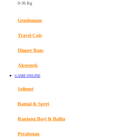
0-36 Kg
Fisher Price
Flipper
Gendongan
Friends Of Sally
Travel Cots
G
Diaper Bags
Gb
Geko
Aksesoris
Graco
GAME ONLINE
Gund
Selimut
H
Bantal & Sprei
Habbie
Haenim
Ranjang Bayi & Balita
Happy Horse
Perabotan