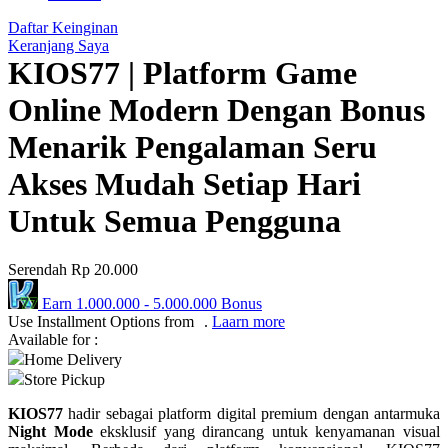
Q
Daftar Keinginan
Keranjang Saya
QV Baby
KIOS77 | Platform Game
R
Online Modern Dengan Bonus
Real Shades
Menarik Pengalaman Seru
Red Castle
Akses Mudah Setiap Hari
Ribbon Madness
Untuk Semua Pengguna
S
Serendah
Rp 20.000
Sebamed
Earn
1.000.000
-
5.000.000
Bonus
Silver Cross
Use Installment Options from
.
Laarn more
Available for :
Simply Idea
Home Delivery
Store Pickup
Skip Hop
KIOS77
hadir sebagai platform digital premium dengan antarmuka
Spectra
Night Mode
eksklusif yang dirancang untuk kenyamanan visual