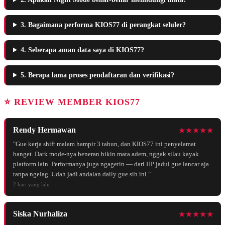
Twistshake
TY Toys
3. Bagaimana performa KIOS77 di perangkat seluler?
U
4. Seberapa aman data saya di KIOS77?
5. Berapa lama proses pendaftaran dan verifikasi?
V
⭐ REVIEW MEMBER KIOS77
Veja
Vitaflow
Rendy Hermawan
★★★★★
Vtech
"Gue kerja shift malam hampir 3 tahun, dan KIOS77 ini penyelamat
banget. Dark mode-nya beneran bikin mata adem, nggak silau kayak
W
platform lain. Performanya juga ngagetin — dari HP jadul gue lancar aja
tanpa ngelag. Udah jadi andalan daily gue sih ini."
Waterland
2 hari yang lalu
Wellness
Siska Nurhaliza
★★★★★
X