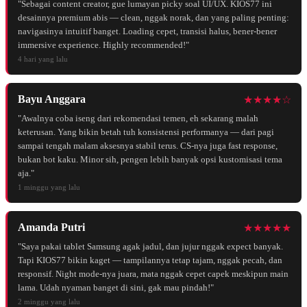
"Sebagai content creator, gue lumayan picky soal UI/UX. KIOS77 ini
Xootz
desainnya premium abis — clean, nggak norak, dan yang paling penting:
navigasinya intuitif banget. Loading cepet, transisi halus, bener-bener
Y
immersive experience. Highly recommended!"
4 hari yang lalu
Yamatoya
Z
Bayu Anggara
★★★★☆
"Awalnya coba iseng dari rekomendasi temen, eh sekarang malah
Zaxy
keterusan. Yang bikin betah tuh konsistensi performanya — dari pagi
Zoggs
sampai tengah malam aksesnya stabil terus. CS-nya juga fast response,
bukan bot kaku. Minor sih, pengen lebih banyak opsi kustomisasi tema
aja."
0-9
1 minggu yang lalu
4Moms
59S
Amanda Putri
★★★★★
"Saya pakai tablet Samsung agak jadul, dan jujur nggak expect banyak.
Tapi KIOS77 bikin kaget — tampilannya tetap tajam, nggak pecah, dan
responsif. Night mode-nya juara, mata nggak cepet capek meskipun main
lama. Udah nyaman banget di sini, gak mau pindah!"
2 minggu yang lalu