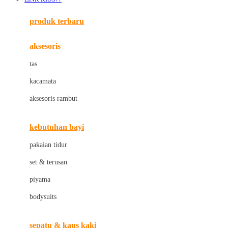
Azetabio
produk terbaru
B
aksesoris
Baabaasheepz
tas
Babiators
kacamata
Baby Dove
aksesoris rambut
Baby Jogger
Baby Rovega
kebutuhan bayi
Babybee
pakaian tidur
Banana Boat
set & terusan
Banz
piyama
Barbie
bodysuits
Beaba
Beauty Barn
sepatu & kaus kaki