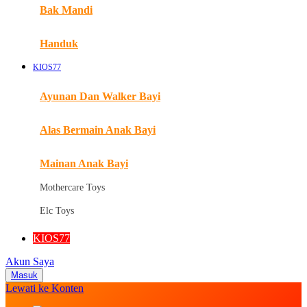
Moby
Bak Mandi
Momami
Handuk
Mothercare
KIOS77
Mustela
Ayunan Dan Walker Bayi
My Buddy Tag
My K
Alas Bermain Anak Bayi
N
Mainan Anak Bayi
Naif
Mothercare Toys
Nike
Elc Toys
Nordic Natural
KIOS77
Nuby
Akun Saya
Nuna
Masuk
Lewati ke Konten
O