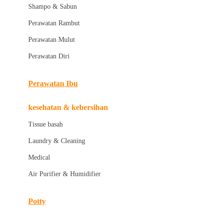
London Taxi
Shampo & Sabun
Love To Dream
Perawatan Rambut
Perawatan Mulut
M
Perawatan Diri
Magformers
Mama's Choice
Perawatan Ibu
Mamas&Papas
kesehatan & kebersihan
Mamaway
Tissue basah
Maxi Cosi
Laundry & Cleaning
Megabloks
Medical
Micro
Air Purifier & Humidifier
MiDeer
Mimi & Lula
Potty
Mini Monkey