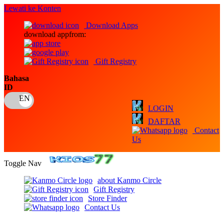
Lewati ke Konten
Download Apps
download appfrom:
Gift Registry
Bahasa
ID
LOGIN
DAFTAR
Contact
Us
Toggle Nav
about Kanmo Circle
Gift Registry
Store Finder
Contact Us