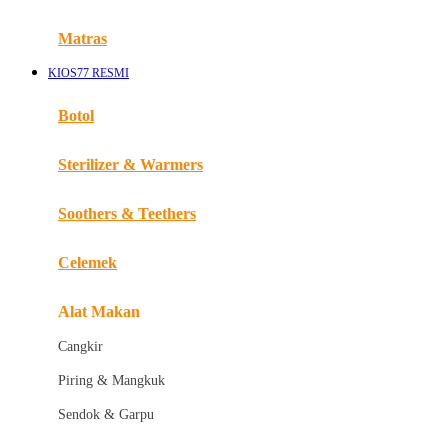
Happy Tummy
Hauck
Matras
Havaianas
KIOS77 RESMI
Hegen
Botol
Hot Wheels
Sterilizer & Warmers
Hybrid
Soothers & Teethers
I
Inlacta DHA
Celemek
Interlac
Alat Makan
Ivenet
Cangkir
J
Piring & Mangkuk
Jack N Jill
Sendok & Garpu
Joie