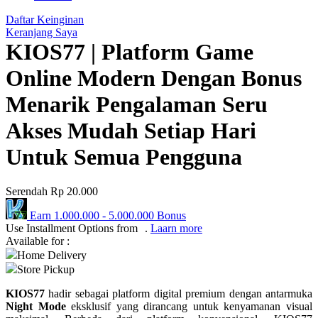
Q
Daftar Keinginan
Keranjang Saya
QV Baby
KIOS77 | Platform Game
R
Online Modern Dengan Bonus
Real Shades
Menarik Pengalaman Seru
Red Castle
Akses Mudah Setiap Hari
Ribbon Madness
Untuk Semua Pengguna
S
Serendah
Rp 20.000
Sebamed
Earn
1.000.000
-
5.000.000
Bonus
Silver Cross
Use Installment Options from
.
Laarn more
Available for :
Simply Idea
Home Delivery
Store Pickup
Skip Hop
KIOS77
hadir sebagai platform digital premium dengan antarmuka
Spectra
Night Mode
eksklusif yang dirancang untuk kenyamanan visual