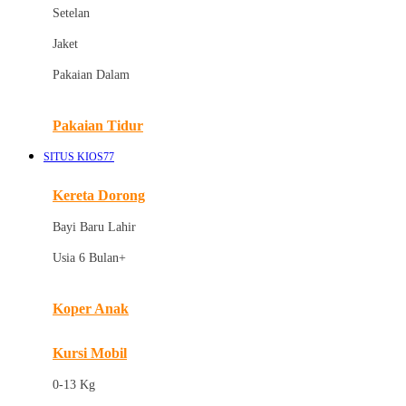
Dae Organics
Setelan
Docare
Jaket
Doona
Pakaian Dalam
Down To Earth
Drew
Pakaian Tidur
Dr. Brown's
SITUS KIOS77
E
Kereta Dorong
ELC
Bayi Baru Lahir
Ergobaby
Usia 6 Bulan+
Expert Care
Koper Anak
Ezyroller
Kursi Mobil
F
0-13 Kg
Felt So Sweet