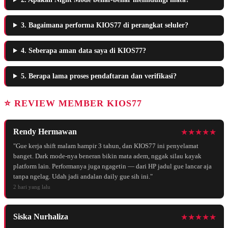
Twistshake
TY Toys
3. Bagaimana performa KIOS77 di perangkat seluler?
U
4. Seberapa aman data saya di KIOS77?
5. Berapa lama proses pendaftaran dan verifikasi?
V
⭐ REVIEW MEMBER KIOS77
Veja
Vitaflow
Rendy Hermawan
★★★★★
Vtech
"Gue kerja shift malam hampir 3 tahun, dan KIOS77 ini penyelamat
banget. Dark mode-nya beneran bikin mata adem, nggak silau kayak
W
platform lain. Performanya juga ngagetin — dari HP jadul gue lancar aja
tanpa ngelag. Udah jadi andalan daily gue sih ini."
Waterland
2 hari yang lalu
Wellness
Siska Nurhaliza
★★★★★
X