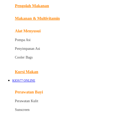
Pengolah Makanan
Joolz
Jujube
Makanan & Multivitamin
K
Alat Menyusui
Kiddycuts
Pompa Asi
Kumon
Penyimpanan Asi
L
Cooler Bags
Leapfrog
Kursi Makan
Leclerc
KIOS77 ONLINE
Lee Vierra
Lillebaby
Perawatan Bayi
Little Bird Told Me
Perawatan Kulit
Little Miss Janis
Sunscreen