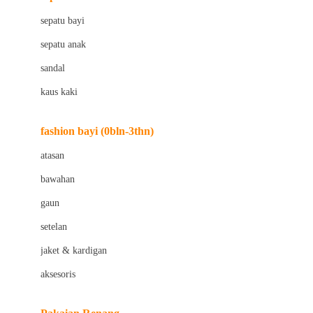
Bio Oil
sepatu bayi
Biolane
sepatu anak
Bite Fighters
sandal
Bizzi Growin
kaus kaki
Blackmores
fashion bayi (0bln-3thn)
Blooming Marvellous
atasan
Bonnels
bawahan
Bravado
gaun
Bruder
setelan
Brush Baby
jaket & kardigan
Buds Organics
aksesoris
Bugaboo
Buggygear