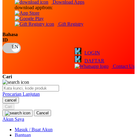
Download Apps
download appfrom:
Oh Ma Grain
Okiedog
Gift Registry
P
Bahasa
ID
Peachy
LOGIN
Phil & Ted's
DAFTAR
Philips Avent
Contact Us
Pigeon
Cari
Playgro
Pencarian Lanjutan
Poled Global
cancel
Cari
Ponycycle
Cancel
Puma
Akun Saya
Pureats
Masuk / Buat Akun
Bantuan