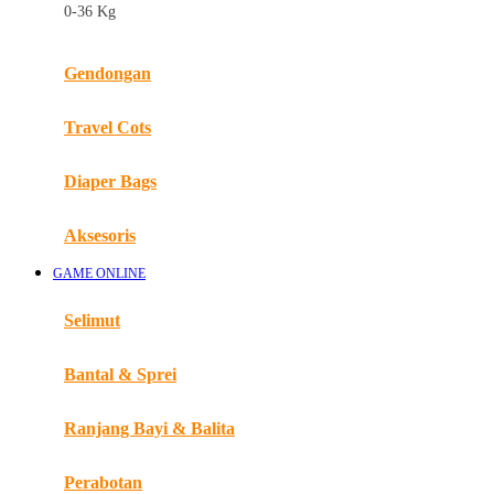
0-36 Kg
Fisher Price
Flipper
Gendongan
Friends Of Sally
Travel Cots
G
Diaper Bags
Gb
Geko
Aksesoris
Graco
GAME ONLINE
Gund
Selimut
H
Bantal & Sprei
Habbie
Haenim
Ranjang Bayi & Balita
Happy Horse
Perabotan