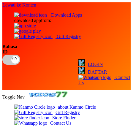
Lewati ke Konten
Download Apps
download appfrom:
Gift Registry
Bahasa
ID
LOGIN
DAFTAR
Contact
Us
Toggle Nav
about Kanmo Circle
Gift Registry
Store Finder
Contact Us