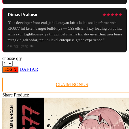
Dimas Prakoso
★★★★★
"Gue developer front-end, jadi lumayan kritis kalau soal performa web.
KIOS77 ini keren banget build-nya — CSS efisien, lazy loading on point,
sama skor Lighthouse-nya tinggi. Salut sama tim dev-nya. Buat user biasa
mungkin gak sadar, tapi ini level enterprise-grade experience."
3 minggu yang lalu
choose qty
DAFTAR
LOGIN
CLAIM BONUS
Share Product: