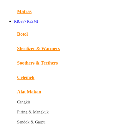
Happy Tummy
Hauck
Matras
Havaianas
KIOS77 RESMI
Hegen
Botol
Hot Wheels
Sterilizer & Warmers
Hybrid
Soothers & Teethers
I
Inlacta DHA
Celemek
Interlac
Alat Makan
Ivenet
Cangkir
J
Piring & Mangkuk
Jack N Jill
Sendok & Garpu
Joie