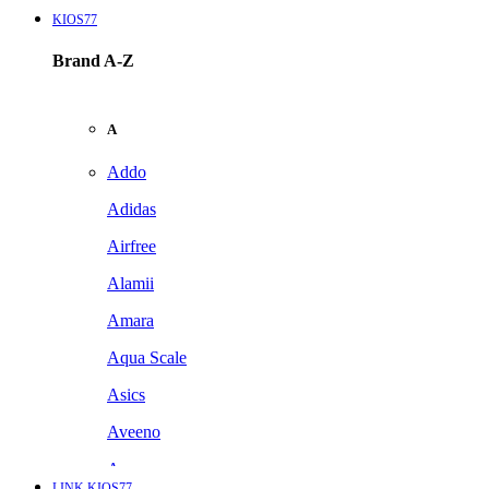
KIOS77
Brand A-Z
A
Addo
Adidas
Airfree
Alamii
Amara
Aqua Scale
Asics
Aveeno
Awan
LINK KIOS77