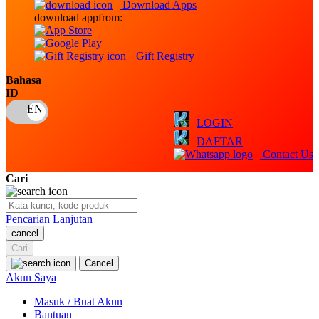
Download Apps
download appfrom:
Oh Ma Grain
Okiedog
Gift Registry
P
Bahasa
ID
Peachy
LOGIN
Phil & Ted's
DAFTAR
Philips Avent
Contact Us
Pigeon
Cari
Playgro
Pencarian Lanjutan
Poled Global
cancel
Cari
Ponycycle
Cancel
Puma
Akun Saya
Pureats
Masuk / Buat Akun
Bantuan