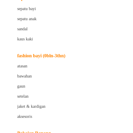
Bio Oil
sepatu bayi
Biolane
sepatu anak
Bite Fighters
sandal
Bizzi Growin
kaus kaki
Blackmores
fashion bayi (0bln-3thn)
Blooming Marvellous
atasan
Bonnels
bawahan
Bravado
gaun
Bruder
setelan
Brush Baby
jaket & kardigan
Buds Organics
aksesoris
Bugaboo
Buggygear