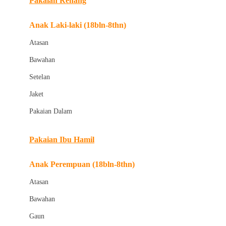
Pakaian Renang
Bumkins
Anak Laki-laki (18bln-8thn)
C
Atasan
Cetaphil
Bawahan
Chicco
Setelan
Childlife
Jaket
Clevamama
Pakaian Dalam
Cocolatte
Cottonseeds
Pakaian Ibu Hamil
Cozy N Safe
Anak Perempuan (18bln-8thn)
Crane
Atasan
Cybex
Bawahan
D
Gaun