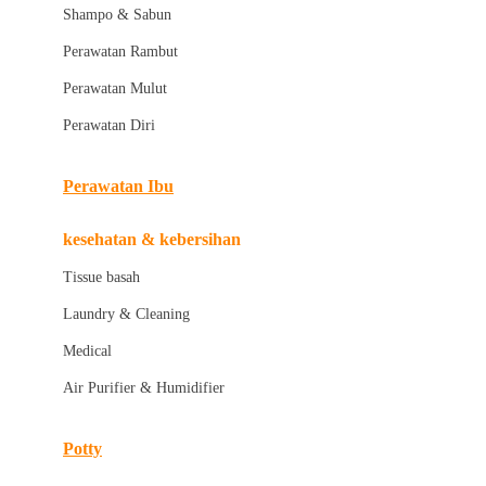
London Taxi
Shampo & Sabun
Love To Dream
Perawatan Rambut
Perawatan Mulut
M
Perawatan Diri
Magformers
Mama's Choice
Perawatan Ibu
Mamas&Papas
kesehatan & kebersihan
Mamaway
Tissue basah
Maxi Cosi
Laundry & Cleaning
Megabloks
Medical
Micro
Air Purifier & Humidifier
MiDeer
Mimi & Lula
Potty
Mini Monkey