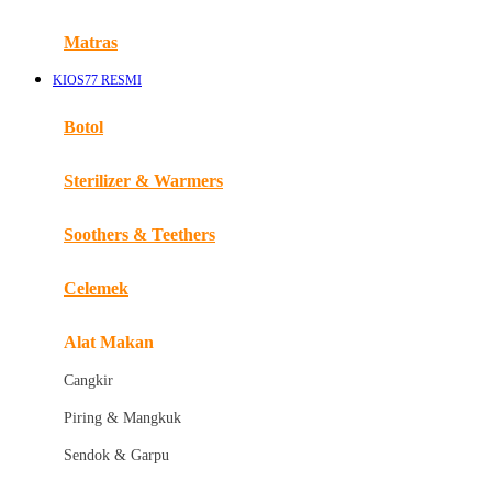
Happy Tummy
Hauck
Matras
Havaianas
KIOS77 RESMI
Hegen
Botol
Hot Wheels
Sterilizer & Warmers
Hybrid
Soothers & Teethers
I
Inlacta DHA
Celemek
Interlac
Alat Makan
Ivenet
Cangkir
J
Piring & Mangkuk
Jack N Jill
Sendok & Garpu
Joie