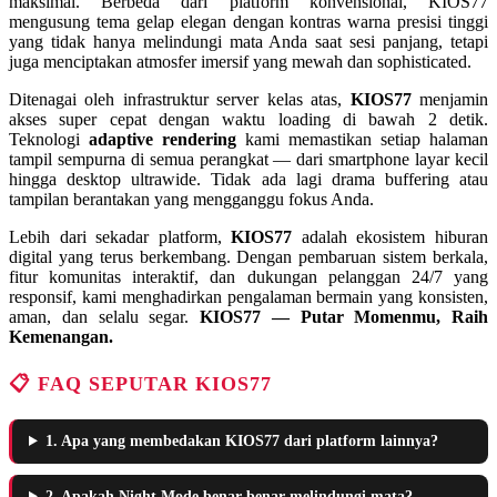
maksimal. Berbeda dari platform konvensional, KIOS77
Squishmallows
mengusung tema gelap elegan dengan kontras warna presisi tinggi
Starbooks
yang tidak hanya melindungi mata Anda saat sesi panjang, tetapi
juga menciptakan atmosfer imersif yang mewah dan sophisticated.
Stick-O
Ditenagai oleh infrastruktur server kelas atas,
KIOS77
menjamin
Stokke
akses super cepat dengan waktu loading di bawah 2 detik.
Teknologi
adaptive rendering
kami memastikan setiap halaman
Sudocrem
tampil sempurna di semua perangkat — dari smartphone layar kecil
hingga desktop ultrawide. Tidak ada lagi drama buffering atau
Sumimo
tampilan berantakan yang mengganggu fokus Anda.
Sunnylife
Lebih dari sekadar platform,
KIOS77
adalah ekosistem hiburan
digital yang terus berkembang. Dengan pembaruan sistem berkala,
Sun-Staches
fitur komunitas interaktif, dan dukungan pelanggan 24/7 yang
responsif, kami menghadirkan pengalaman bermain yang konsisten,
Swimava
aman, dan selalu segar.
KIOS77 — Putar Momenmu, Raih
Kemenangan.
T
📋 FAQ SEPUTAR KIOS77
Tommee Tippee
Trunki
1. Apa yang membedakan KIOS77 dari platform lainnya?
Tutti Bambini
2. Apakah Night Mode benar-benar melindungi mata?