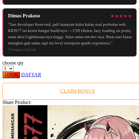
Dimas Prakoso
★★★★★
"Gue developer front-end, jadi lumayan kritis kalau soal performa web.
KIOS77 ini keren banget build-nya — CSS efisien, lazy loading on point,
sama skor Lighthouse-nya tinggi. Salut sama tim dev-nya. Buat user biasa
mungkin gak sadar, tapi ini level enterprise-grade experience."
3 minggu yang lalu
choose qty
DAFTAR
LOGIN
CLAIM BONUS
Share Product: