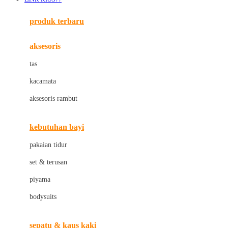
Azetabio
produk terbaru
B
aksesoris
Baabaasheepz
tas
Babiators
kacamata
Baby Dove
aksesoris rambut
Baby Jogger
Baby Rovega
kebutuhan bayi
Babybee
pakaian tidur
Banana Boat
set & terusan
Banz
piyama
Barbie
bodysuits
Beaba
Beauty Barn
sepatu & kaus kaki