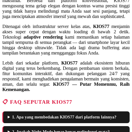
maksimal. Berbeda dari platform konvensional, KIOS77
Squishmallows
mengusung tema gelap elegan dengan kontras warna presisi tinggi
Starbooks
yang tidak hanya melindungi mata Anda saat sesi panjang, tetapi
juga menciptakan atmosfer imersif yang mewah dan sophisticated.
Stick-O
Ditenagai oleh infrastruktur server kelas atas,
KIOS77
menjamin
Stokke
akses super cepat dengan waktu loading di bawah 2 detik.
Teknologi
adaptive rendering
kami memastikan setiap halaman
Sudocrem
tampil sempurna di semua perangkat — dari smartphone layar kecil
hingga desktop ultrawide. Tidak ada lagi drama buffering atau
Sumimo
tampilan berantakan yang mengganggu fokus Anda.
Sunnylife
Lebih dari sekadar platform,
KIOS77
adalah ekosistem hiburan
digital yang terus berkembang. Dengan pembaruan sistem berkala,
Sun-Staches
fitur komunitas interaktif, dan dukungan pelanggan 24/7 yang
responsif, kami menghadirkan pengalaman bermain yang konsisten,
Swimava
aman, dan selalu segar.
KIOS77 — Putar Momenmu, Raih
Kemenangan.
T
📋 FAQ SEPUTAR KIOS77
Tommee Tippee
Trunki
1. Apa yang membedakan KIOS77 dari platform lainnya?
Tutti Bambini
2. Apakah Night Mode benar-benar melindungi mata?