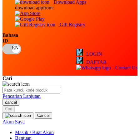
Download Apps
download appfrom:
Oh Ma Grain
Okiedog
Gift Registry
P
Bahasa
ID
Peachy
LOGIN
Phil & Ted's
DAFTAR
Philips Avent
Contact Us
Pigeon
Cari
Playgro
Pencarian Lanjutan
Poled Global
cancel
Cari
Ponycycle
Cancel
Puma
Akun Saya
Pureats
Masuk / Buat Akun
Bantuan