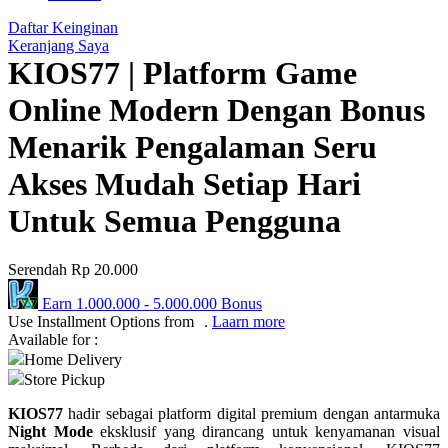
Q
Daftar Keinginan
Keranjang Saya
QV Baby
KIOS77 | Platform Game
R
Online Modern Dengan Bonus
Real Shades
Menarik Pengalaman Seru
Red Castle
Akses Mudah Setiap Hari
Ribbon Madness
Untuk Semua Pengguna
S
Serendah
Rp 20.000
Sebamed
Earn
1.000.000
-
5.000.000
Bonus
Silver Cross
Use Installment Options from
.
Laarn more
Available for :
Simply Idea
Home Delivery
Store Pickup
Skip Hop
KIOS77
hadir sebagai platform digital premium dengan antarmuka
Spectra
Night Mode
eksklusif yang dirancang untuk kenyamanan visual