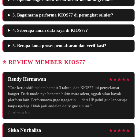
Twistshake
TY Toys
3. Bagaimana performa KIOS77 di perangkat seluler?
U
4. Seberapa aman data saya di KIOS77?
5. Berapa lama proses pendaftaran dan verifikasi?
V
⭐ REVIEW MEMBER KIOS77
Veja
Vitaflow
Rendy Hermawan
★★★★★
Vtech
"Gue kerja shift malam hampir 3 tahun, dan KIOS77 ini penyelamat
banget. Dark mode-nya beneran bikin mata adem, nggak silau kayak
W
platform lain. Performanya juga ngagetin — dari HP jadul gue lancar aja
tanpa ngelag. Udah jadi andalan daily gue sih ini."
Waterland
2 hari yang lalu
Wellness
Siska Nurhaliza
★★★★★
X