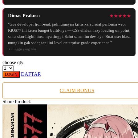
Dimas Prakoso
★★★★★
"Gue developer front-end, jadi lumayan kritis kalau soal performa web.
KIOS77 ini keren banget build-nya — CSS efisien, lazy loading on point,
sama skor Lighthouse-nya tinggi. Salut sama tim dev-nya. Buat user biasa
mungkin gak sadar, tapi ini level enterprise-grade experience."
3 minggu yang lalu
choose qty
DAFTAR
LOGIN
CLAIM BONUS
Share Product: