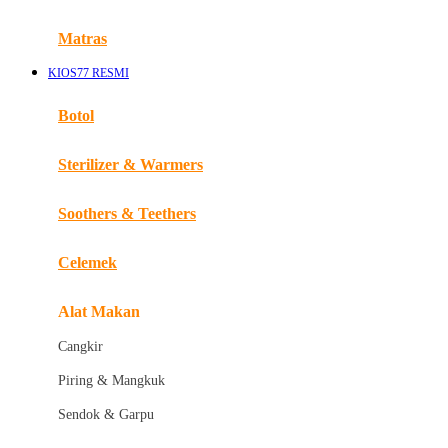
Happy Tummy
Hauck
Matras
Havaianas
KIOS77 RESMI
Hegen
Botol
Hot Wheels
Sterilizer & Warmers
Hybrid
Soothers & Teethers
I
Inlacta DHA
Celemek
Interlac
Alat Makan
Ivenet
Cangkir
J
Piring & Mangkuk
Jack N Jill
Sendok & Garpu
Joie