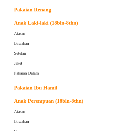
Pakaian Renang
Anak Laki-laki (18bln-8thn)
Atasan
Bawahan
Setelan
Jaket
Pakaian Dalam
Pakaian Ibu Hamil
Anak Perempuan (18bln-8thn)
Atasan
Bawahan