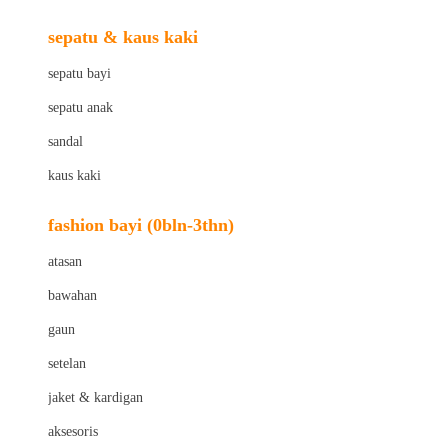
sepatu & kaus kaki
sepatu bayi
sepatu anak
sandal
kaus kaki
fashion bayi (0bln-3thn)
atasan
bawahan
gaun
setelan
jaket & kardigan
aksesoris