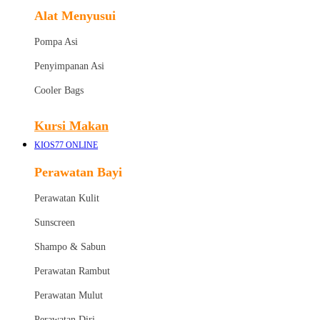
Alat Menyusui
Pompa Asi
Penyimpanan Asi
Cooler Bags
Kursi Makan
KIOS77 ONLINE
Perawatan Bayi
Perawatan Kulit
Sunscreen
Shampo & Sabun
Perawatan Rambut
Perawatan Mulut
Perawatan Diri