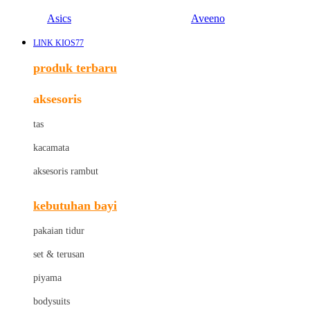
Asics
Aveeno
LINK KIOS77
produk terbaru
aksesoris
tas
kacamata
aksesoris rambut
kebutuhan bayi
pakaian tidur
set & terusan
piyama
bodysuits