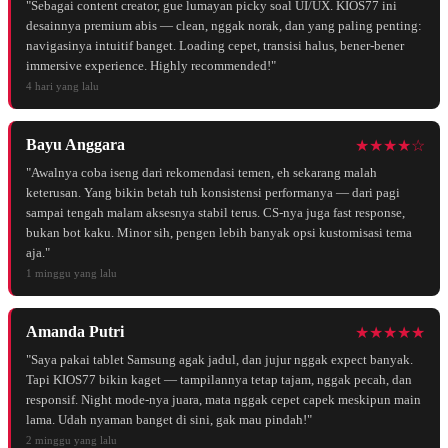
"Sebagai content creator, gue lumayan picky soal UI/UX. KIOS77 ini
Xootz
desainnya premium abis — clean, nggak norak, dan yang paling penting:
navigasinya intuitif banget. Loading cepet, transisi halus, bener-bener
Y
immersive experience. Highly recommended!"
4 hari yang lalu
Yamatoya
Z
Bayu Anggara
★★★★☆
"Awalnya coba iseng dari rekomendasi temen, eh sekarang malah
Zaxy
keterusan. Yang bikin betah tuh konsistensi performanya — dari pagi
Zoggs
sampai tengah malam aksesnya stabil terus. CS-nya juga fast response,
bukan bot kaku. Minor sih, pengen lebih banyak opsi kustomisasi tema
aja."
0-9
1 minggu yang lalu
4Moms
59S
Amanda Putri
★★★★★
"Saya pakai tablet Samsung agak jadul, dan jujur nggak expect banyak.
Tapi KIOS77 bikin kaget — tampilannya tetap tajam, nggak pecah, dan
responsif. Night mode-nya juara, mata nggak cepet capek meskipun main
lama. Udah nyaman banget di sini, gak mau pindah!"
2 minggu yang lalu