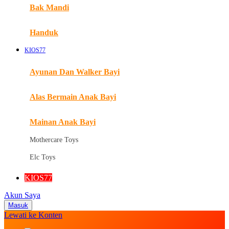
Moby
Bak Mandi
Momami
Handuk
Mothercare
KIOS77
Mustela
Ayunan Dan Walker Bayi
My Buddy Tag
My K
Alas Bermain Anak Bayi
N
Mainan Anak Bayi
Naif
Mothercare Toys
Nike
Elc Toys
Nordic Natural
KIOS77
Nuby
Akun Saya
Nuna
Masuk
Lewati ke Konten
O