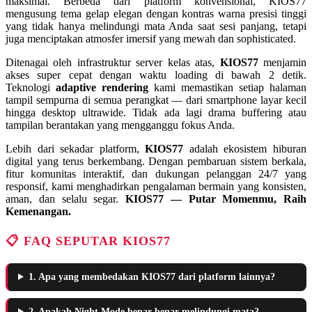
maksimal. Berbeda dari platform konvensional, KIOS77
Squishmallows
mengusung tema gelap elegan dengan kontras warna presisi tinggi
Starbooks
yang tidak hanya melindungi mata Anda saat sesi panjang, tetapi
juga menciptakan atmosfer imersif yang mewah dan sophisticated.
Stick-O
Ditenagai oleh infrastruktur server kelas atas,
KIOS77
menjamin
Stokke
akses super cepat dengan waktu loading di bawah 2 detik.
Teknologi
adaptive rendering
kami memastikan setiap halaman
Sudocrem
tampil sempurna di semua perangkat — dari smartphone layar kecil
hingga desktop ultrawide. Tidak ada lagi drama buffering atau
Sumimo
tampilan berantakan yang mengganggu fokus Anda.
Sunnylife
Lebih dari sekadar platform,
KIOS77
adalah ekosistem hiburan
digital yang terus berkembang. Dengan pembaruan sistem berkala,
Sun-Staches
fitur komunitas interaktif, dan dukungan pelanggan 24/7 yang
responsif, kami menghadirkan pengalaman bermain yang konsisten,
Swimava
aman, dan selalu segar.
KIOS77 — Putar Momenmu, Raih
Kemenangan.
T
📋 FAQ SEPUTAR KIOS77
Tommee Tippee
Trunki
1. Apa yang membedakan KIOS77 dari platform lainnya?
Tutti Bambini
2. Apakah Night Mode benar-benar melindungi mata?