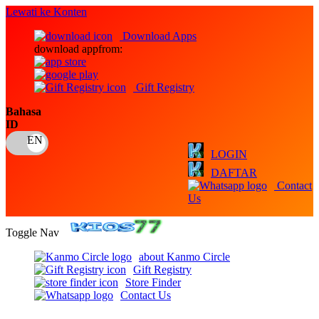
Lewati ke Konten
Download Apps
download appfrom:
Gift Registry
Bahasa
ID
LOGIN
DAFTAR
Contact
Us
Toggle Nav
about Kanmo Circle
Gift Registry
Store Finder
Contact Us