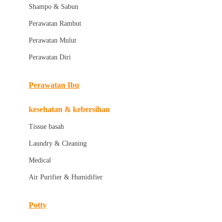
London Taxi
Shampo & Sabun
Love To Dream
Perawatan Rambut
Perawatan Mulut
M
Perawatan Diri
Magformers
Mama's Choice
Perawatan Ibu
Mamas&Papas
kesehatan & kebersihan
Mamaway
Tissue basah
Maxi Cosi
Laundry & Cleaning
Megabloks
Medical
Micro
Air Purifier & Humidifier
MiDeer
Mimi & Lula
Potty
Mini Monkey