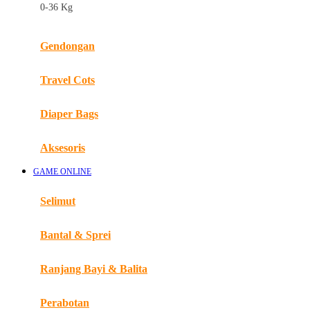
0-36 Kg
Fisher Price
Flipper
Gendongan
Friends Of Sally
Travel Cots
G
Diaper Bags
Gb
Geko
Aksesoris
Graco
GAME ONLINE
Gund
Selimut
H
Bantal & Sprei
Habbie
Haenim
Ranjang Bayi & Balita
Happy Horse
Perabotan