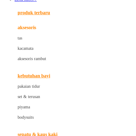
Azetabio
produk terbaru
B
aksesoris
Baabaasheepz
tas
Babiators
kacamata
Baby Dove
aksesoris rambut
Baby Jogger
Baby Rovega
kebutuhan bayi
Babybee
pakaian tidur
Banana Boat
set & terusan
Banz
piyama
Barbie
bodysuits
Beaba
Beauty Barn
sepatu & kaus kaki