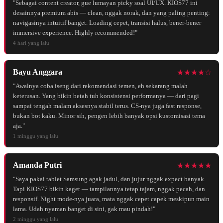
"Sebagai content creator, gue lumayan picky soal UI/UX. KIOS77 ini
Xootz
desainnya premium abis — clean, nggak norak, dan yang paling penting:
navigasinya intuitif banget. Loading cepet, transisi halus, bener-bener
Y
immersive experience. Highly recommended!"
4 hari yang lalu
Yamatoya
Z
Bayu Anggara
★★★★☆
"Awalnya coba iseng dari rekomendasi temen, eh sekarang malah
Zaxy
keterusan. Yang bikin betah tuh konsistensi performanya — dari pagi
Zoggs
sampai tengah malam aksesnya stabil terus. CS-nya juga fast response,
bukan bot kaku. Minor sih, pengen lebih banyak opsi kustomisasi tema
aja."
0-9
1 minggu yang lalu
4Moms
59S
Amanda Putri
★★★★★
"Saya pakai tablet Samsung agak jadul, dan jujur nggak expect banyak.
Tapi KIOS77 bikin kaget — tampilannya tetap tajam, nggak pecah, dan
responsif. Night mode-nya juara, mata nggak cepet capek meskipun main
lama. Udah nyaman banget di sini, gak mau pindah!"
2 minggu yang lalu