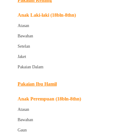
Pakaian Renang
Bumkins
Anak Laki-laki (18bln-8thn)
C
Atasan
Cetaphil
Bawahan
Chicco
Setelan
Childlife
Jaket
Clevamama
Pakaian Dalam
Cocolatte
Cottonseeds
Pakaian Ibu Hamil
Cozy N Safe
Anak Perempuan (18bln-8thn)
Crane
Atasan
Cybex
Bawahan
D
Gaun