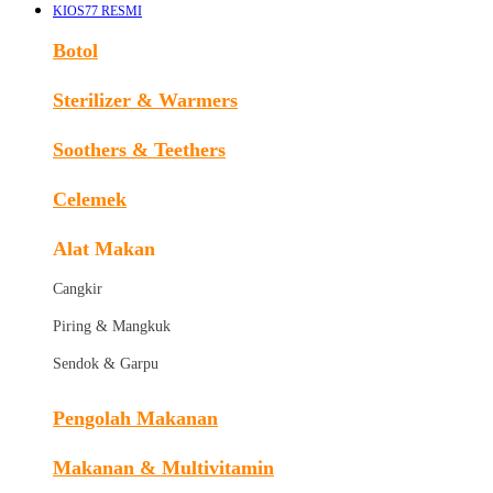
KIOS77 RESMI
Botol
Sterilizer & Warmers
Soothers & Teethers
Celemek
Alat Makan
Cangkir
Piring & Mangkuk
Sendok & Garpu
Pengolah Makanan
Makanan & Multivitamin