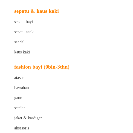
sepatu & kaus kaki
sepatu bayi
sepatu anak
sandal
kaus kaki
fashion bayi (0bln-3thn)
atasan
bawahan
gaun
setelan
jaket & kardigan
aksesoris