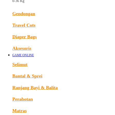
0-36 Kg
Gendongan
Travel Cots
Diaper Bags
Aksesoris
GAME ONLINE
Selimut
Bantal & Sprei
Ranjang Bayi & Balita
Perabotan
Matras