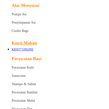
Alat Menyusui
Pompa Asi
Penyimpanan Asi
Cooler Bags
Kursi Makan
KIOS77 ONLINE
Perawatan Bayi
Perawatan Kulit
Sunscreen
Shampo & Sabun
Perawatan Rambut
Perawatan Mulut
Perawatan Diri